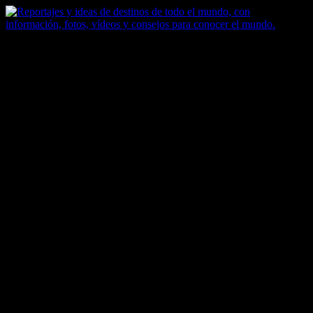
Saltar
al
contenido
Zoomdestinos
Reportajes y ideas de destinos de todo el mundo, con información,
fotos, vídeos y consejos para conocer el mundo.