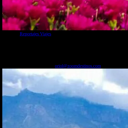
Categoría
Reportajes Viajes
18 sitios que ver en Gran Canaria, desde
playas con dunas a Las Palmas
24/06/2026
Desactivado
Por
oriol@zoomdestinos.com