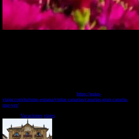
Si bien la isla de Tenerife la conozco bien desde hace muchos años,
te reconozco que Gran Canaria, la otra gran isla de Canarias, ha sido
en los últimos tiempos cuando la he conocido más a fondo.Una
escapada a la ciudad de Las Palmas de Gran Canaria y un más
reciente a esta isla me ha permitido terminar de descubrir los
principales atractivos turísticos de la isla.Como antecedente debes
saber que la isla de Gran Canaria ya en la década de los 60 del
pasado siglo se convirtió en uno de los principales destinos del
turismo internacional que llega a España.
Puedes leer el artículo completo en…
https://guias-
viajar.com/turismo-espana/visitar-canarias/canarias-gran-canaria-
que-ver/
Etiquetas
Vacaciones
viajes