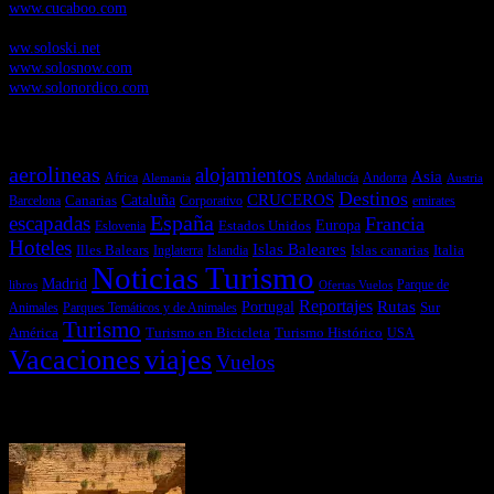
www.cucaboo.com
Soloski.net
, Red de Portales web sobre deportes de invierno
ww.soloski.net
www.solosnow.com
www.solonordico.com
Temas más vistos
aerolineas
alojamientos
Asia
Andalucía
Andorra
Africa
Alemania
Austria
Destinos
CRUCEROS
Cataluña
Canarias
emirates
Barcelona
Corporativo
España
escapadas
Francia
Estados Unidos
Europa
Eslovenia
Hoteles
Islas Baleares
Illes Balears
Islas canarias
Italia
Inglaterra
Islandia
Noticias Turismo
Madrid
libros
Ofertas Vuelos
Parque de
Reportajes
Portugal
Rutas
Sur
Parques Temáticos y de Animales
Animales
Turismo
América
Turismo en Bicicleta
Turismo Histórico
USA
Vacaciones
viajes
Vuelos
Últimas Novedades