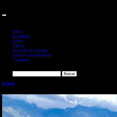
Inicio
Reportajes
Meteo
Videos
Previsión del Tiempo
¿Qué es Zoomdestinos?
Contactar
Buscar:
Portada
»
18 sitios que ver en Gran Canaria, desde playas con
dunas a Las Palmas