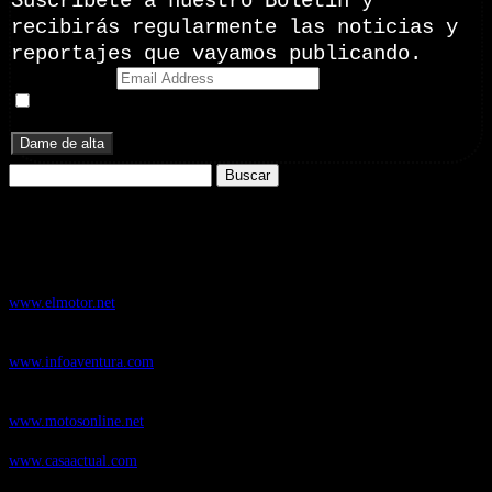
Suscríbete a nuestro Boletín y
recibirás regularmente las noticias y
reportajes que vayamos publicando.
Email Address
Doy mi consentimiento para recibir correos electrónicos
promocionales de Zoomdestinos.es
Buscar:
Nuestros Portales:
ElMotor.net
, revista digital del mundo del automóvil, con noticias,
novedades y pruebas de coches
www.elmotor.net
Infoaventura.com
, Las noticias, novedades de producto y test de material
de Senderismo, Trail Running y BTT
www.infoaventura.com
Motosonline.net
, revista digital de Motociclismo, con noticias, novedades y
pruebas de Motos
www.motosonline.net
CasaActual.com
, Revista Digital de Life Style
www.casaactual.com
Cucaboo.com
, Revista Digital de Puericultura e infantil