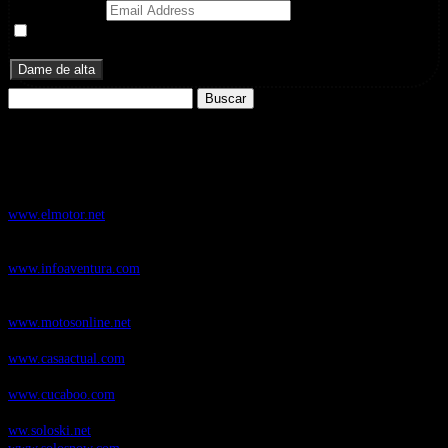
Email Address
Doy mi consentimiento para recibir correos electrónicos
promocionales de Zoomdestinos.es
Buscar:
Nuestros Portales:
ElMotor.net
, revista digital del mundo del automóvil, con noticias,
novedades y pruebas de coches
www.elmotor.net
Infoaventura.com
, Las noticias, novedades de producto y test de material
de Senderismo, Trail Running y BTT
www.infoaventura.com
Motosonline.net
, revista digital de Motociclismo, con noticias, novedades y
pruebas de Motos
www.motosonline.net
CasaActual.com
, Revista Digital de Life Style
www.casaactual.com
Cucaboo.com
, Revista Digital de Puericultura e infantil
www.cucaboo.com
Soloski.net
, Red de Portales web sobre deportes de invierno
ww.soloski.net
www.solosnow.com