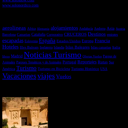
www.solonordico.com
Temas más vistos
aerolineas
alojamientos
Asia
Andalucía
Andorra
Africa
Alemania
Austria
Destinos
CRUCEROS
Cataluña
Canarias
emirates
Barcelona
Corporativo
España
escapadas
Francia
Estados Unidos
Europa
Eslovenia
Hoteles
Islas Baleares
Illes Balears
Islas canarias
Italia
Inglaterra
Islandia
Noticias Turismo
Madrid
libros
Ofertas Vuelos
Parque de
Reportajes
Portugal
Rutas
Sur
Parques Temáticos y de Animales
Animales
Turismo
América
Turismo en Bicicleta
Turismo Histórico
USA
Vacaciones
viajes
Vuelos
Últimas Novedades