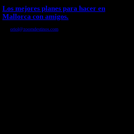
Los mejores planes para hacer en
Mallorca con amigos.
Por
oriol@zoomdestinos.com
Con la llegada del buen tiempo, son muchos los grupos que
comienzan a planear sus vacaciones para tener un verano…