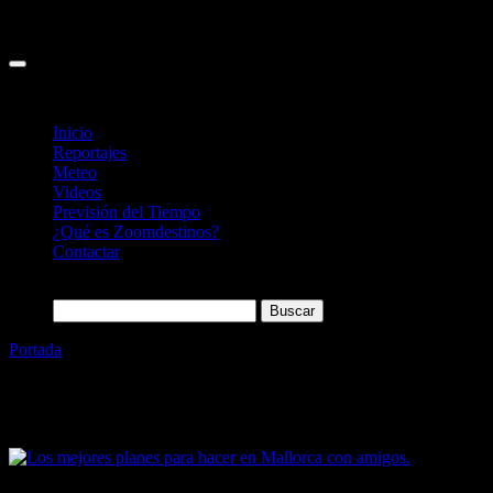
Inicio
Reportajes
Meteo
Videos
Previsión del Tiempo
¿Qué es Zoomdestinos?
Contactar
Buscar:
Portada
»
gótico
Etiqueta:
gótico
23/06/2022
Desactivado