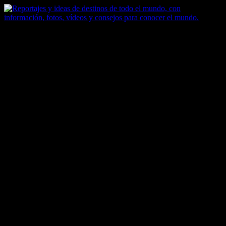
Saltar
al
contenido
Zoomdestinos
Reportajes y ideas de destinos de todo el mundo, con información,
fotos, vídeos y consejos para conocer el mundo.