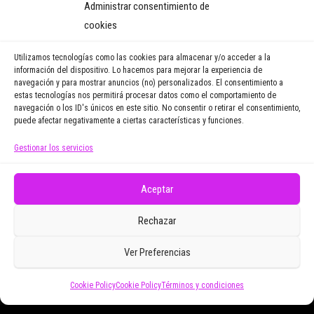
Administrar consentimiento de
y recibirás regularmente las
cookies
noticias y reportajes que
vayamos publicando.
Utilizamos tecnologías como las cookies para almacenar y/o acceder a la
información del dispositivo. Lo hacemos para mejorar la experiencia de
navegación y para mostrar anuncios (no) personalizados. El consentimiento a
Email Address
estas tecnologías nos permitirá procesar datos como el comportamiento de
navegación o los ID's únicos en este sitio. No consentir o retirar el consentimiento,
puede afectar negativamente a ciertas características y funciones.
Gestionar los servicios
Doy mi consentimiento para recibir correos
electrónicos promocionales de Zoomdestinos.es
Aceptar
Rechazar
Ver Preferencias
Cookie Policy
Cookie Policy
Términos y condiciones
Funciona gracias a
WordPress
|
Tema:
Envo Magazine