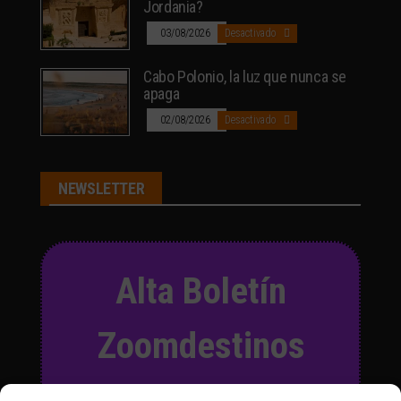
Jordania?
03/08/2026
Desactivado
Cabo Polonio, la luz que nunca se
apaga
02/08/2026
Desactivado
NEWSLETTER
Alta Boletín
Zoomdestinos
Suscríbete a nuestro Boletín