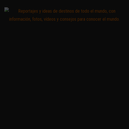
Saltar
al
contenido
Zoomdestinos
Reportajes y
ideas de
destinos de
todo el
mundo, con
información,
fotos,
vídeos y
consejos
para
conocer el
mundo.