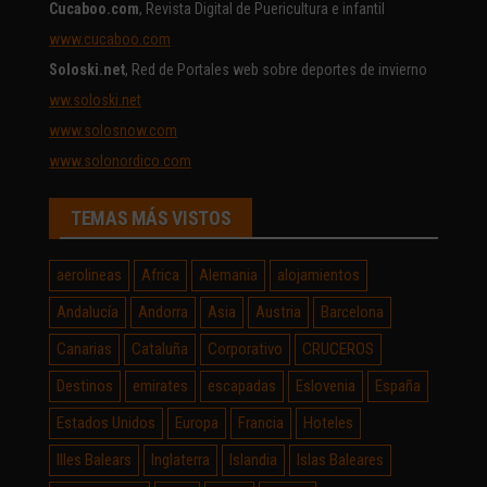
Cucaboo.com
, Revista Digital de Puericultura e infantil
www.cucaboo.com
Soloski.net
, Red de Portales web sobre deportes de invierno
ww.soloski.net
www.solosnow.com
www.solonordico.com
TEMAS MÁS VISTOS
aerolineas
Africa
Alemania
alojamientos
Andalucía
Andorra
Asia
Austria
Barcelona
Canarias
Cataluña
Corporativo
CRUCEROS
Destinos
emirates
escapadas
Eslovenia
España
Estados Unidos
Europa
Francia
Hoteles
Illes Balears
Inglaterra
Islandia
Islas Baleares