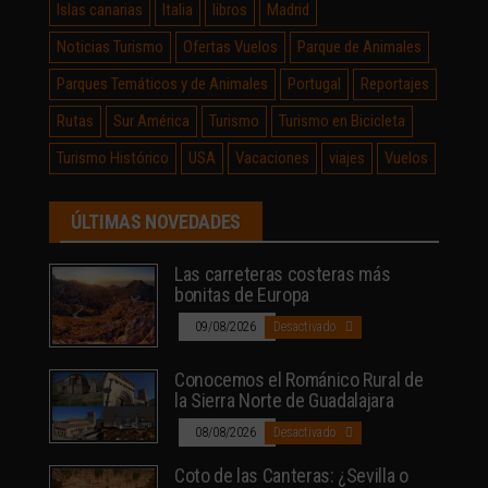
Islas canarias
Italia
libros
Madrid
Noticias Turismo
Ofertas Vuelos
Parque de Animales
Parques Temáticos y de Animales
Portugal
Reportajes
Rutas
Sur América
Turismo
Turismo en Bicicleta
Turismo Histórico
USA
Vacaciones
viajes
Vuelos
ÚLTIMAS NOVEDADES
Las carreteras costeras más
bonitas de Europa
09/08/2026
Desactivado
Conocemos el Románico Rural de
la Sierra Norte de Guadalajara
08/08/2026
Desactivado
Coto de las Canteras: ¿Sevilla o