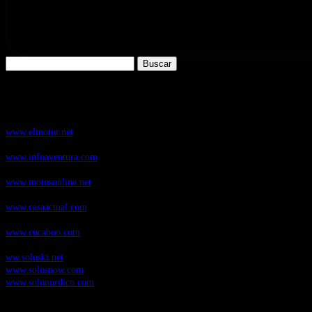
Buscar:
Nuestros Portales:
ElMotor.net
, revista digital del mundo del automóvil, con noticias, novedad
www.elmotor.net
Infoaventura.com
, Las noticias, novedades de producto y test de material
www.infoaventura.com
Motosonline.net
, revista digital de Motociclismo, con noticias, novedades 
www.motosonline.net
CasaActual.com
, Revista Digital de Life Style
www.casaactual.com
Cucaboo.com
, Revista Digital de Puericultura e infantil
www.cucaboo.com
Soloski.net
, Red de Portales web sobre deportes de invierno
ww.soloski.net
www.solosnow.com
www.solonordico.com
Temas más vistos