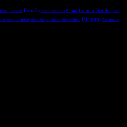
España
adas
Hoteles
Francia
Estados Unidos
Europa
Illes
Eslovenia
Turismo
Reportajes
Portugal
Rutas
Sur América
Turismo en
e Animales