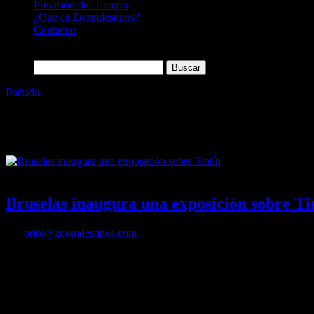
Previsión del Tiempo
¿Qué es Zoomdestinos?
Contactar
Buscar:
Portada
»
Comic
Etiqueta:
Comic
15/10/2023
Desactivado
Bruselas inaugura una exposición sobre Ti
Por
oriol@zoomdestinos.com
Bruselas inaugura una exposición sobre Tintín