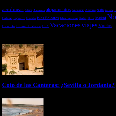
aerolineas
alojamientos
Asia
Andalucía
Andorra
Africa
Alemania
B
Austria
No
Islas Baleares
Balears
Islas canarias
Italia
Madrid
Inglaterra
Islandia
libros
Vacaciones
viajes
Vuelos
Bicicleta
Turismo Histórico
USA
Últimas Novedades
Coto de las Canteras: ¿Sevilla o Jordania?
03/08/2026
Desactivado