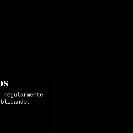
os
s regularmente
ublicando.
onales de Zoomdestinos.es