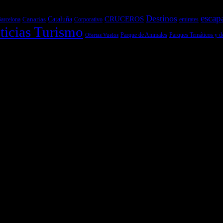
escap
Destinos
CRUCEROS
Cataluña
Canarias
emirates
arcelona
Corporativo
ticias Turismo
Parques Temáticos y d
Ofertas Vuelos
Parque de Animales