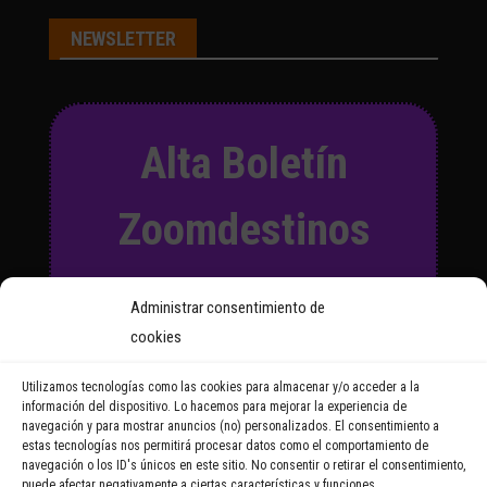
NEWSLETTER
Alta Boletín
Zoomdestinos
Suscríbete a nuestro Boletín
Administrar consentimiento de
y recibirás regularmente las
cookies
noticias y reportajes que
vayamos publicando.
Utilizamos tecnologías como las cookies para almacenar y/o acceder a la
información del dispositivo. Lo hacemos para mejorar la experiencia de
navegación y para mostrar anuncios (no) personalizados. El consentimiento a
Email Address
estas tecnologías nos permitirá procesar datos como el comportamiento de
navegación o los ID's únicos en este sitio. No consentir o retirar el consentimiento,
puede afectar negativamente a ciertas características y funciones.