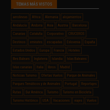
TEMAS MÁS VISTOS
aerolineas
Africa
Alemania
alojamientos
Andalucía
Andorra
Asia
Austria
Barcelona
Canarias
Cataluña
Corporativo
CRUCEROS
Destinos
emirates
escapadas
Eslovenia
España
Estados Unidos
Europa
Francia
Hoteles
Illes Balears
Inglaterra
Islandia
Islas Baleares
Islas canarias
Italia
libros
Madrid
Noticias Turismo
Ofertas Vuelos
Parque de Animales
Parques Temáticos y de Animales
Portugal
Reportajes
Rutas
Sur América
Turismo
Turismo en Bicicleta
Turismo Histórico
USA
Vacaciones
viajes
Vuelos