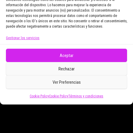
información del dispositivo. Lo hacemos para mejorar la experiencia de
navegación y para mostrar anuncios (no) personalizados. El consentimiento a
Email Address
estas tecnologías nos permitirá procesar datos como el comportamiento de
navegación o los ID's únicos en este sitio. No consentir o retirar el consentimiento,
puede afectar negativamente a ciertas características y funciones.
Gestionar los servicios
Doy mi consentimiento para recibir correos
electrónicos promocionales de Zoomdestinos.es
Aceptar
Rechazar
Ver Preferencias
Cookie Policy
Cookie Policy
Términos y condiciones
Funciona gracias a
WordPress
|
Tema:
Envo Magazine