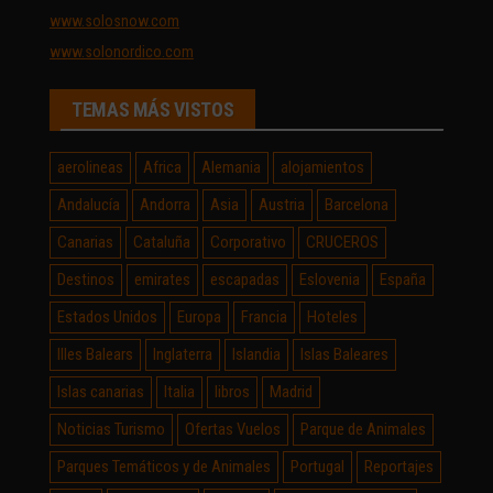
www.solosnow.com
www.solonordico.com
TEMAS MÁS VISTOS
aerolineas
Africa
Alemania
alojamientos
Andalucía
Andorra
Asia
Austria
Barcelona
Canarias
Cataluña
Corporativo
CRUCEROS
Destinos
emirates
escapadas
Eslovenia
España
Estados Unidos
Europa
Francia
Hoteles
Illes Balears
Inglaterra
Islandia
Islas Baleares
Islas canarias
Italia
libros
Madrid
Noticias Turismo
Ofertas Vuelos
Parque de Animales
Parques Temáticos y de Animales
Portugal
Reportajes