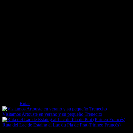
Del refugio al lago es un paisaje típico de alta montaña, con poca
vegetación, algunos animales (Marmotas sobretodo) y unas vistas de
los picos circundantes que rondan los 3.000 metros.
Es un Trekking asequible para quienes tengan un nivel medio de
forma física, no es posible hacerlo con perros ya que está totalmente
prohibido, en el refugio de la Soula es posible pernoctar y comer.
Para la excursión recomendamos calzado cerrado, cómodo y de
buen agarre, como las Hi-Tec Trail Blazer que calzábamos nosotros,
ya que durante el trayecto pasaremos por zonas resbaladizas, subidas
y bajadas pronunciadas.
Agradecer a Volkswagen la cesión de una camper California para la
realización del reportaje.
Etiquetas
Rutas
Visitamos Artouste en verano y su pequeño Trenecito
Ruta del Lac de Estaing al Lac du Pla de Prat (Pirineo Francés)