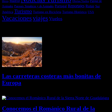
Madrid
libros
Ofertas Vuelos
Parque de
Reportajes
Portugal
Rutas
Sur
Parques Temáticos y de Animales
Animales
Turismo
América
Turismo en Bicicleta
Turismo Histórico
USA
Vacaciones
viajes
Vuelos
Últimas Novedades
Las carreteras costeras más bonitas de
Europa
09/08/2026
Desactivado
Conocemos el Románico Rural de la