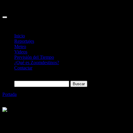
Inicio
Reportajes
Meteo
Videos
Previsión del Tiempo
¿Qué es Zoomdestinos?
Contactar
Buscar:
Portada
»
Ruta del lago Caillauas por el camino de los animales
(Valle de Louron, Pirineo Francés)
Categoría
Sin categoría
Ruta del lago Caillauas por el camino de