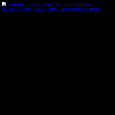
Saltar
al
contenido
Zoomdestinos
Reportajes y ideas de destinos de todo el mundo, con información,
fotos, vídeos y consejos para conocer el mundo.