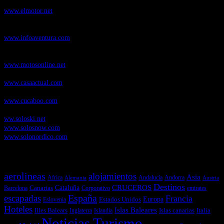
novedades y pruebas de coches
www.elmotor.net
Infoaventura.com
, Las noticias, novedades de producto y test de material
de Senderismo, Trail Running y BTT
www.infoaventura.com
Motosonline.net
, revista digital de Motociclismo, con noticias, novedades y
pruebas de Motos
www.motosonline.net
CasaActual.com
, Revista Digital de Life Style
www.casaactual.com
Cucaboo.com
, Revista Digital de Puericultura e infantil
www.cucaboo.com
Soloski.net
, Red de Portales web sobre deportes de invierno
ww.soloski.net
www.solosnow.com
www.solonordico.com
Temas más vistos
aerolineas
alojamientos
Asia
Andalucía
Andorra
Africa
Alemania
Austria
Destinos
CRUCEROS
Cataluña
Canarias
emirates
Barcelona
Corporativo
España
escapadas
Francia
Estados Unidos
Europa
Eslovenia
Hoteles
Islas Baleares
Illes Balears
Islas canarias
Italia
Inglaterra
Islandia
Noticias Turismo