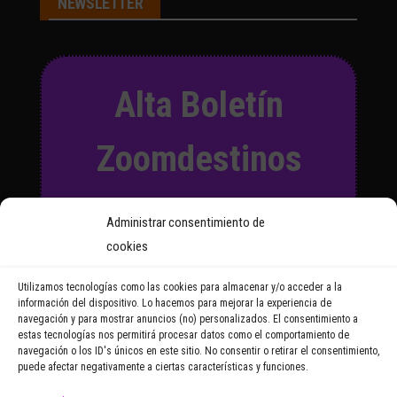
NEWSLETTER
Alta Boletín
Zoomdestinos
Suscríbete a nuestro Boletín
Administrar consentimiento de
y recibirás regularmente las
cookies
noticias y reportajes que
vayamos publicando.
Utilizamos tecnologías como las cookies para almacenar y/o acceder a la
información del dispositivo. Lo hacemos para mejorar la experiencia de
navegación y para mostrar anuncios (no) personalizados. El consentimiento a
Email Address
estas tecnologías nos permitirá procesar datos como el comportamiento de
navegación o los ID's únicos en este sitio. No consentir o retirar el consentimiento,
puede afectar negativamente a ciertas características y funciones.