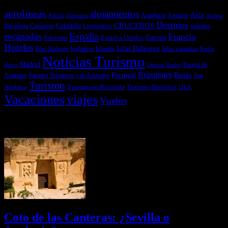
aerolineas
alojamientos
Asia
Andalucía
Andorra
Africa
Alemania
Austria
Destinos
CRUCEROS
Cataluña
Canarias
emirates
Barcelona
Corporativo
España
escapadas
Francia
Estados Unidos
Europa
Eslovenia
Hoteles
Islas Baleares
Illes Balears
Islas canarias
Italia
Inglaterra
Islandia
Noticias Turismo
Madrid
libros
Ofertas Vuelos
Parque de
Reportajes
Portugal
Rutas
Sur
Parques Temáticos y de Animales
Animales
Turismo
América
Turismo en Bicicleta
Turismo Histórico
USA
Vacaciones
viajes
Vuelos
Últimas Novedades
Coto de las Canteras: ¿Sevilla o