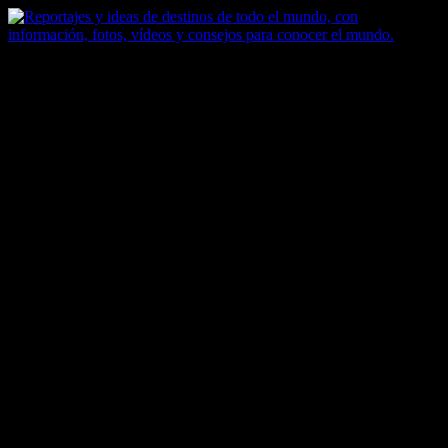
Saltar
al
contenido
Zoomdestinos
Reportajes y ideas de destinos de todo el mundo, con información,
fotos, vídeos y consejos para conocer el mundo.