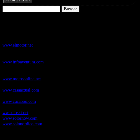
Buscar:
Nuestros Portales:
ElMotor.net
, revista digital del mundo del automóvil, con noticias,
novedades y pruebas de coches
www.elmotor.net
Infoaventura.com
, Las noticias, novedades de producto y test de material
de Senderismo, Trail Running y BTT
www.infoaventura.com
Motosonline.net
, revista digital de Motociclismo, con noticias, novedades y
pruebas de Motos
www.motosonline.net
CasaActual.com
, Revista Digital de Life Style
www.casaactual.com
Cucaboo.com
, Revista Digital de Puericultura e infantil
www.cucaboo.com
Soloski.net
, Red de Portales web sobre deportes de invierno
ww.soloski.net
www.solosnow.com
www.solonordico.com
Temas más vistos