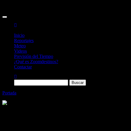
Inicio
Reportajes
Meteo
Videos
Previsión del Tiempo
¿Qué es Zoomdestinos?
Contactar
Buscar:
Portada
»
Cuentos y leyendas irlandesas de San Valentín
Categoría
Sin categoría
Cuentos y leyendas irlandesas de San
Valentín