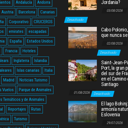
Jordania?
ientos
Andalucía
Andorra
03/08/2026
Austria
Barcelona
Canarias
Desactivado
ña
Corporativo
CRUCEROS
Cabo Polonio, 
os
emirates
escapadas
que nunca se
nia
España
Estados Unidos
02/08/2026
a
Francia
Hoteles
Desactivado
alears
Inglaterra
Islandia
Saint-Jean-P
Port, la gran 
Baleares
Islas canarias
Italia
del sur de Fr
en el Camino
Madrid
Noticias Turismo
Santiago
s Vuelos
Parque de Animales
01/08/2026
Desactivado
s Temáticos y de Animales
El lago Bohinj
armonía natur
al
Reportajes
Rutas
Eslovenia
érica
Turismo
29/07/2026