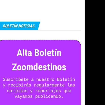
BOLETÍN NOTICIAS
Alta Boletín
Zoomdestinos
Suscríbete a nuestro Boletín
y recibirás regularmente las
noticias y reportajes que
vayamos publicando.