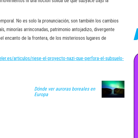
movimientos ni una noción sólida de qué subyace bajo la
emporal. No es solo la pronunciación; son también los cambios
s, minorías arrinconadas, patrimonio antojadizo, divergente
e el encanto de la frontera, de los misteriosos lugares de
ler.es/articulos/riese-el-proyecto-nazi-que-perfora-el-subsuelo-
Dónde ver auroras boreales en
Europa