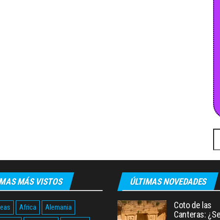
Bu
MAS MÁS VISTOS
ÚLTIMAS NOVEDADES
Coto de las
neas
Africa
Alemania
Canteras: ¿Sev