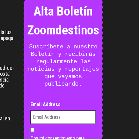
Alta Boletín
Zoomdestinos
la luz
 apaga
Suscríbete a nuestro
Boletín y recibirás
regularmente las
ied-de-
noticias y reportajes
postal
que vayamos
ancia
publicando.
 de
Email Address
:
al en
Doy mi consentimiento para