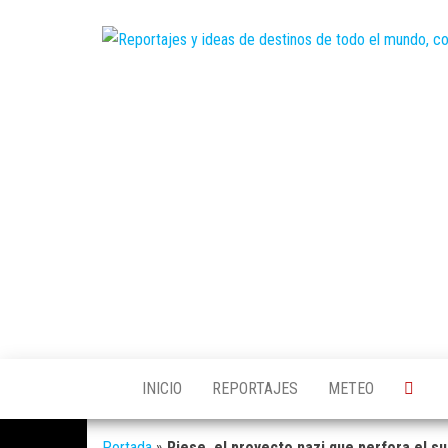
Saltar
al
contenido
INICIO
REPORTAJES
METEO
Portada
»
Riese, el proyecto nazi que perfora el s