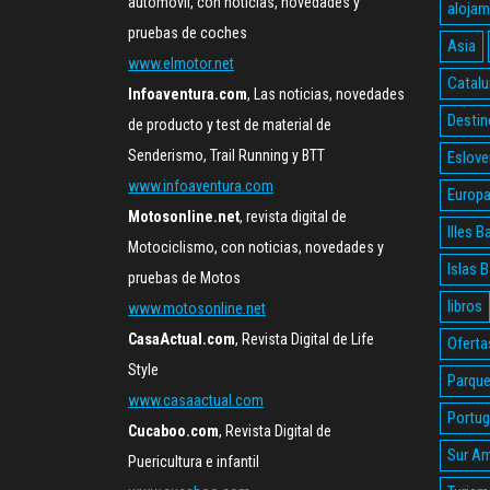
automóvil, con noticias, novedades y
alojam
pruebas de coches
Asia
www.elmotor.net
Catalu
Infoaventura.com
, Las noticias, novedades
Destin
de producto y test de material de
Senderismo, Trail Running y BTT
Eslove
www.infoaventura.com
Europ
Motosonline.net
, revista digital de
Illes B
Motociclismo, con noticias, novedades y
Islas 
pruebas de Motos
libros
www.motosonline.net
CasaActual.com
, Revista Digital de Life
Oferta
Style
Parque
www.casaactual.com
Portug
Cucaboo.com
, Revista Digital de
Sur Am
Puericultura e infantil