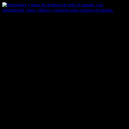
Saltar
al
contenido
Zoomdestinos
Reportajes y ideas de destinos de todo el mundo, con información,
fotos, vídeos y consejos para conocer el mundo.