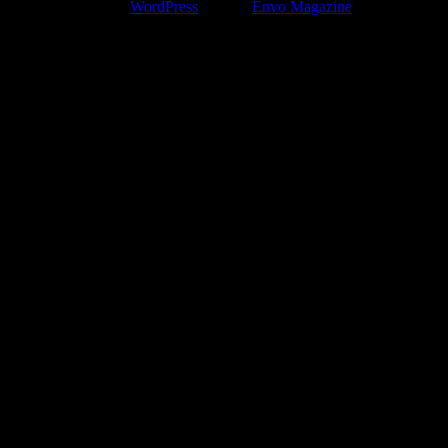
Funciona gracias a
WordPress
|
Tema:
Envo Magazine