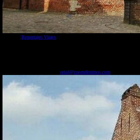
Categoría
Reportajes Viajes
Qué es un Beaterio de beguinas y cómo
visitar el de Lovaina (Bélgica)
27/01/2025
Desactivado
Por
oriol@zoomdestinos.com