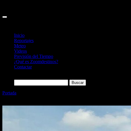
Inicio
Reportajes
Meteo
Videos
Previsión del Tiempo
¿Qué es Zoomdestinos?
Contactar
Buscar:
Portada
»
Qué es un Beaterio de beguinas y cómo visitar el de
Lovaina (Bélgica)