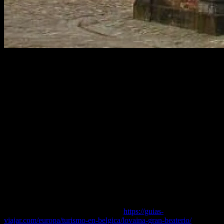
uando estaba preparando la visita a la ciudad universitaria de
Lovaina durante mi último viaje a Flandes, realmente estaba
expectante de ver en directo su famoso ayuntamiento gótico, sin
duda, el monumento más famoso de esta ciudad belga.
Por supuesto, no me defraudó, pero si quieres saber qué fue lo que
realmente más me impresionó, no tengo dudas: el Gran Beaterio.
En mi último viaje a Brujas ya tuve ocasión de pasear por sus
beaterios, curiosos recintos urbanos que tienen su origen en la Edad
Media, y de los que todavía quedan ejemplos en diversas ciudades
flamencas.
Y es tal su interés cultural, que los beaterios de la región belga de
Flandes están declarados Patrimonios de la Humanidad por la
Unesco.
Puedes leer el artículo completo en…
https://guias-
viajar.com/europa/turismo-en-belgica/lovaina-gran-beaterio/