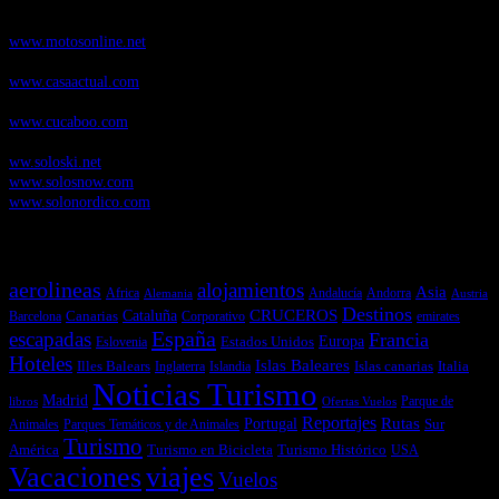
Motosonline.net
, revista digital de Motociclismo, con noticias, novedades y
pruebas de Motos
www.motosonline.net
CasaActual.com
, Revista Digital de Life Style
www.casaactual.com
Cucaboo.com
, Revista Digital de Puericultura e infantil
www.cucaboo.com
Soloski.net
, Red de Portales web sobre deportes de invierno
ww.soloski.net
www.solosnow.com
www.solonordico.com
Temas más vistos
aerolineas
alojamientos
Asia
Andalucía
Andorra
Africa
Alemania
Austria
Destinos
CRUCEROS
Cataluña
Canarias
emirates
Barcelona
Corporativo
España
escapadas
Francia
Estados Unidos
Europa
Eslovenia
Hoteles
Islas Baleares
Illes Balears
Islas canarias
Italia
Inglaterra
Islandia
Noticias Turismo
Madrid
libros
Ofertas Vuelos
Parque de
Reportajes
Portugal
Rutas
Sur
Parques Temáticos y de Animales
Animales
Turismo
América
Turismo en Bicicleta
Turismo Histórico
USA
Vacaciones
viajes
Vuelos