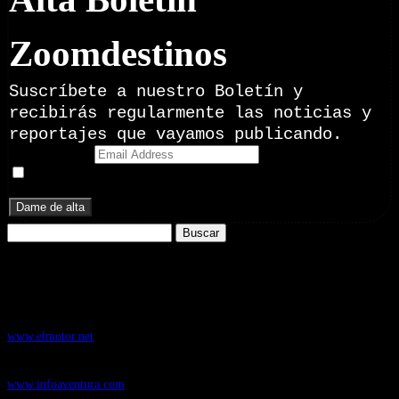
Zoomdestinos
Suscríbete a nuestro Boletín y
recibirás regularmente las noticias y
reportajes que vayamos publicando.
Email Address
Doy mi consentimiento para recibir correos electrónicos
promocionales de Zoomdestinos.es
Buscar:
Nuestros Portales:
ElMotor.net
, revista digital del mundo del automóvil, con noticias,
novedades y pruebas de coches
www.elmotor.net
Infoaventura.com
, Las noticias, novedades de producto y test de material
de Senderismo, Trail Running y BTT
www.infoaventura.com