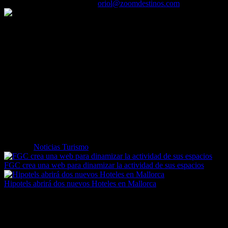
02/02/2017
Desactivado
Por
oriol@zoomdestinos.com
Renfe ha anunciado que extenderá el WiFi en su flota de trenes AVE
en los próximos meses. Una conexión a internet inalámbrica que ya
viene ofreciendo desde el pasado diciembre en los AVE que realizan
el recorrido Madrid – Sevilla y que, según Renfe, constituirá el
servicio de WiFi más amplio que ofrecen las operadoras ferroviarias
en todo el mundo.
La compañía ferroviaria ofrece dos servicios de WiFi, básico y
premium. El segundo paquete ofrece, además de la mensajería
instantánea, la posibilidad de acceder a distintos tipos de
información y entretenimiento así como a retransmisiones televisivas
en directo.
Etiquetas
Noticias Turismo
FGC crea una web para dinamizar la actividad de sus espacios
Hipotels abrirá dos nuevos Hoteles en Mallorca