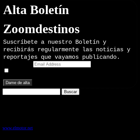
Alta Boletín
Zoomdestinos
Suscríbete a nuestro Boletín y
recibirás regularmente las noticias y
reportajes que vayamos publicando.
Email Address
Doy mi consentimiento para recibir correos electrónicos
promocionales de Zoomdestinos.es
Buscar:
Nuestros Portales:
ElMotor.net
, revista digital del mundo del automóvil, con noticias,
novedades y pruebas de coches
www.elmotor.net
Infoaventura.com
, Las noticias, novedades de producto y test de material
de Senderismo, Trail Running y BTT