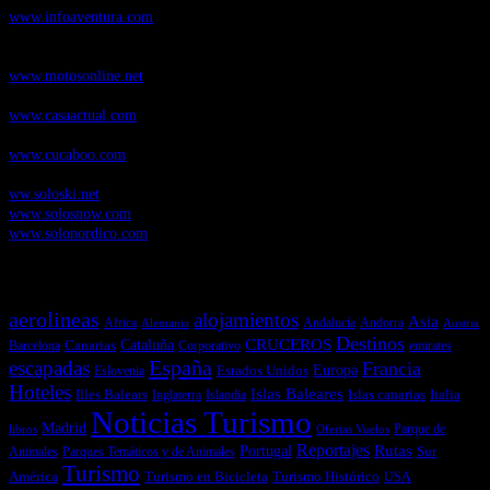
www.infoaventura.com
Motosonline.net
, revista digital de Motociclismo, con noticias, novedades y
pruebas de Motos
www.motosonline.net
CasaActual.com
, Revista Digital de Life Style
www.casaactual.com
Cucaboo.com
, Revista Digital de Puericultura e infantil
www.cucaboo.com
Soloski.net
, Red de Portales web sobre deportes de invierno
ww.soloski.net
www.solosnow.com
www.solonordico.com
Temas más vistos
aerolineas
alojamientos
Asia
Andalucía
Andorra
Africa
Alemania
Austria
Destinos
CRUCEROS
Cataluña
Canarias
emirates
Barcelona
Corporativo
España
escapadas
Francia
Estados Unidos
Europa
Eslovenia
Hoteles
Islas Baleares
Illes Balears
Islas canarias
Italia
Inglaterra
Islandia
Noticias Turismo
Madrid
libros
Ofertas Vuelos
Parque de
Reportajes
Portugal
Rutas
Sur
Parques Temáticos y de Animales
Animales
Turismo
América
Turismo en Bicicleta
Turismo Histórico
USA