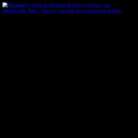
Saltar
al
contenido
Zoomdestinos
Reportajes y ideas de destinos de todo el mundo, con información,
fotos, vídeos y consejos para conocer el mundo.