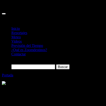
Inicio
Reportajes
Meteo
Videos
Previsión del Tiempo
¿Qué es Zoomdestinos?
Contactar
Buscar:
Portada
»
Renfe ofrecerá Wifi en todos los AVE
Categoría
Sin categoría
Renfe ofrecerá Wifi en todos los AVE