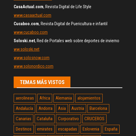
CasaActual.com
, Revista Digital de Life Style
www.casaactual.com
Cucaboo.com
, Revista Digital de Puericultura e infantil
www.cucaboo.com
Soloski.net
, Red de Portales web sobre deportes de invierno
ww.soloski.net
www.solosnow.com
www.solonordico.com
TEMAS MÁS VISTOS
aerolineas
Africa
Alemania
alojamientos
Andalucía
Andorra
Asia
Austria
Barcelona
Canarias
Cataluña
Corporativo
CRUCEROS
Destinos
emirates
escapadas
Eslovenia
España