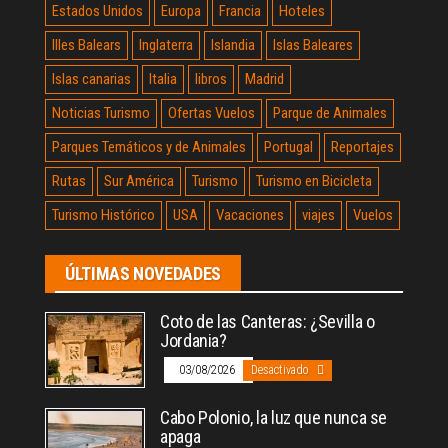
Estados Unidos
Europa
Francia
Hoteles
Illes Balears
Inglaterra
Islandia
Islas Baleares
Islas canarias
Italia
libros
Madrid
Noticias Turismo
Ofertas Vuelos
Parque de Animales
Parques Temáticos y de Animales
Portugal
Reportajes
Rutas
Sur América
Turismo
Turismo en Bicicleta
Turismo Histórico
USA
Vacaciones
viajes
Vuelos
ÚLTIMAS NOVEDADES
Coto de las Canteras: ¿Sevilla o
Jordania?
03/08/2026
Desactivado
Cabo Polonio, la luz que nunca se
apaga