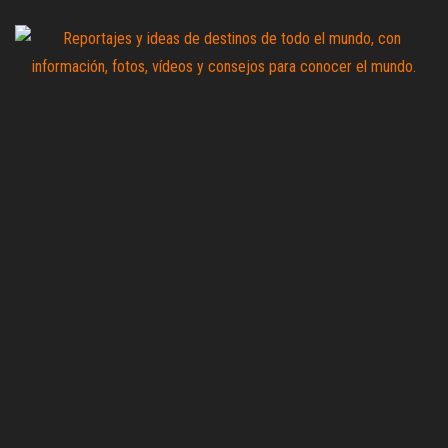
Saltar
al
contenido
Zoomdestinos
Reportajes y
ideas de
destinos de
todo el
mundo, con
información,
fotos,
vídeos y
consejos
para
conocer el
mundo.