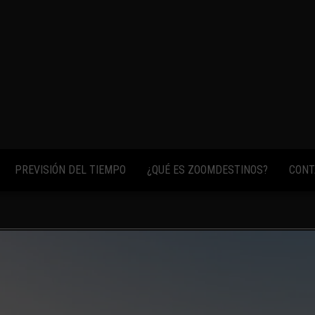
fotos,
vídeos y
consejos
para
conocer el
mundo.
PREVISIÓN DEL TIEMPO
¿QUÉ ES ZOOMDESTINOS?
CONT