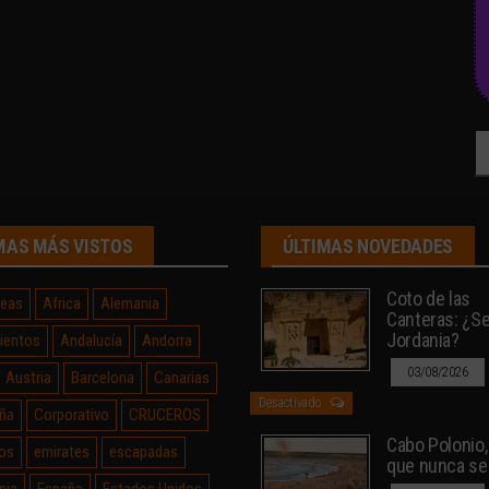
Bu
MAS MÁS VISTOS
ÚLTIMAS NOVEDADES
Coto de las
neas
Africa
Alemania
Canteras: ¿Sev
Jordania?
ientos
Andalucía
Andorra
03/08/2026
Austria
Barcelona
Canarias
Desactivado
ña
Corporativo
CRUCEROS
Cabo Polonio, 
os
emirates
escapadas
que nunca se
nia
España
Estados Unidos