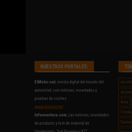
NUESTROS PORTALES:
TE
aeroli
ElMotor.net
, revista digital del mundo del
automóvil, con noticias, novedades y
alojam
pruebas de coches
Asia
www.elmotor.net
Catalu
Infoaventura.com
, Las noticias, novedades
Destin
de producto y test de material de
Senderismo, Trail Running y BTT
Eslove