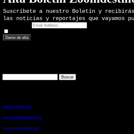
Suscríbete a nuestro Boletín y recibirá
las noticias y reportajes que vayamos p
Email Address
Doy mi consentimiento para recibir correos electrónicos promoci
Buscar:
Nuestros Portales:
ElMotor.net
, revista digital del mundo del automóvil, con noticias, novedad
www.elmotor.net
Infoaventura.com
, Las noticias, novedades de producto y test de material
www.infoaventura.com
Motosonline.net
, revista digital de Motociclismo, con noticias, novedades 
www.motosonline.net
CasaActual.com
, Revista Digital de Life Style