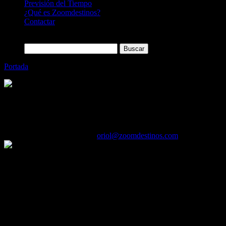
Previsión del Tiempo
¿Qué es Zoomdestinos?
Contactar
Buscar:
Portada
»
PGA Catalunya Resort tendrá un nuevo hotel de 5 estre
Categoría
Sin categoría
PGA Catalunya Resort tendrá un nuevo hote
30/05/2016
Desactivado
Por
oriol@zoomdestinos.com
El objetivo es consolidar el posicionamiento de la marca como el prim
PGA Catalunya Resort amplía así su oferta alojativa a 360 grados, ofr
según apuntan desde el resort, “quieran vivir una experiencia de esti
día a día, nuevas vivencias”.
PGA Catalunya Resort, en palabras de su consejero delegado, David Pl
el sector hotelero nacional e internacional. Con este desarrollo esper