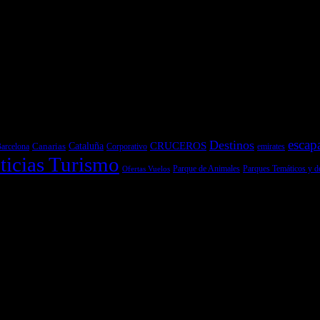
escap
Destinos
CRUCEROS
Cataluña
Canarias
emirates
arcelona
Corporativo
ticias Turismo
Parques Temáticos y d
Ofertas Vuelos
Parque de Animales