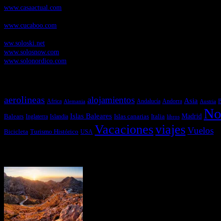
www.casaactual.com
Cucaboo.com
, Revista Digital de Puericultura e infantil
www.cucaboo.com
Soloski.net
, Red de Portales web sobre deportes de invierno
ww.soloski.net
www.solosnow.com
www.solonordico.com
Temas más vistos
aerolineas
alojamientos
Asia
Andalucía
Andorra
Africa
Alemania
B
Austria
No
Islas Baleares
Balears
Islas canarias
Italia
Madrid
Inglaterra
Islandia
libros
Vacaciones
viajes
Vuelos
Bicicleta
Turismo Histórico
USA
Últimas Novedades