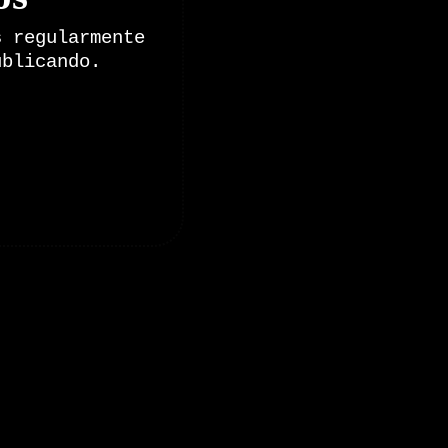
s regularmente
ublicando.
onales de Zoomdestinos.es
es y pruebas de coches
 de Senderismo, Trail Running y BTT
y pruebas de Motos