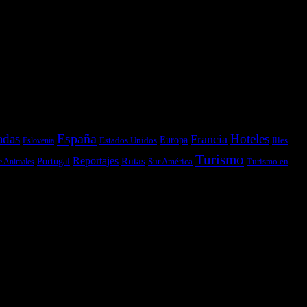
España
adas
Hoteles
Francia
Estados Unidos
Europa
Illes
Eslovenia
Turismo
Reportajes
Portugal
Rutas
Sur América
Turismo en
e Animales