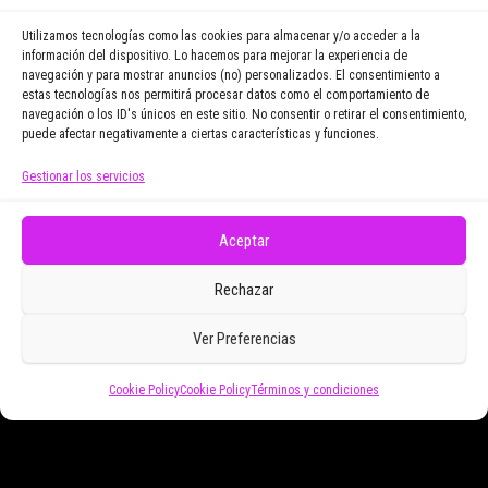
vayamos publicando.
Utilizamos tecnologías como las cookies para almacenar y/o acceder a la
información del dispositivo. Lo hacemos para mejorar la experiencia de
navegación y para mostrar anuncios (no) personalizados. El consentimiento a
Email Address
estas tecnologías nos permitirá procesar datos como el comportamiento de
navegación o los ID's únicos en este sitio. No consentir o retirar el consentimiento,
puede afectar negativamente a ciertas características y funciones.
Gestionar los servicios
Doy mi consentimiento para recibir correos
electrónicos promocionales de Zoomdestinos.es
Aceptar
Rechazar
Ver Preferencias
Cookie Policy
Cookie Policy
Términos y condiciones
Funciona gracias a
WordPress
|
Tema:
Envo Magazine