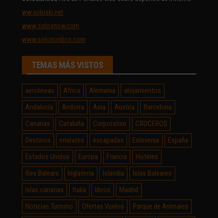
ww.soloski.net
www.solosnow.com
www.solonordico.com
TEMAS MÁS VISTOS
aerolineas
Africa
Alemania
alojamientos
Andalucía
Andorra
Asia
Austria
Barcelona
Canarias
Cataluña
Corporativo
CRUCEROS
Destinos
emirates
escapadas
Eslovenia
España
Estados Unidos
Europa
Francia
Hoteles
Illes Balears
Inglaterra
Islandia
Islas Baleares
Islas canarias
Italia
libros
Madrid
Noticias Turismo
Ofertas Vuelos
Parque de Animales