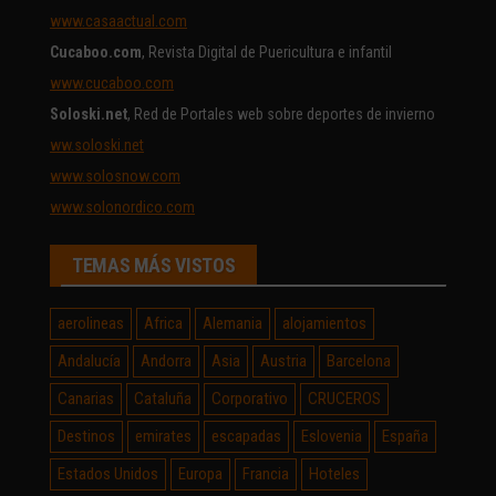
www.casaactual.com
Cucaboo.com
, Revista Digital de Puericultura e infantil
www.cucaboo.com
Soloski.net
, Red de Portales web sobre deportes de invierno
ww.soloski.net
www.solosnow.com
www.solonordico.com
TEMAS MÁS VISTOS
aerolineas
Africa
Alemania
alojamientos
Andalucía
Andorra
Asia
Austria
Barcelona
Canarias
Cataluña
Corporativo
CRUCEROS
Destinos
emirates
escapadas
Eslovenia
España
Estados Unidos
Europa
Francia
Hoteles