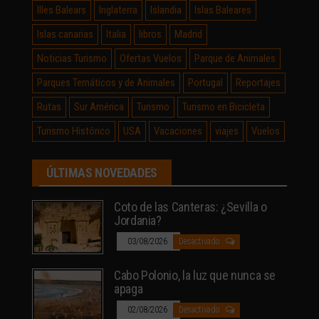
Illes Balears
Inglaterra
Islandia
Islas Baleares
Islas canarias
Italia
libros
Madrid
Noticias Turismo
Ofertas Vuelos
Parque de Animales
Parques Temáticos y de Animales
Portugal
Reportajes
Rutas
Sur América
Turismo
Turismo en Bicicleta
Turismo Histórico
USA
Vacaciones
viajes
Vuelos
ÚLTIMAS NOVEDADES
Coto de las Canteras: ¿Sevilla o
Jordania?
03/08/2026
Desactivado
Cabo Polonio, la luz que nunca se
apaga
02/08/2026
Desactivado