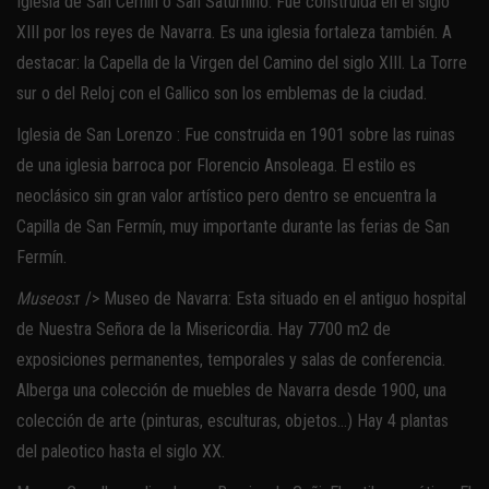
Iglesia de San Cernin o San Saturnino: Fue construida en el siglo
XIII por los reyes de Navarra. Es una iglesia fortaleza también. A
destacar: la Capella de la Virgen del Camino del siglo XIII. La Torre
sur o del Reloj con el Gallico son los emblemas de la ciudad.
Iglesia de San Lorenzo : Fue construida en 1901 sobre las ruinas
de una iglesia barroca por Florencio Ansoleaga. El estilo es
neoclásico sin gran valor artístico pero dentro se encuentra la
Capilla de San Fermín, muy importante durante las ferias de San
Fermín.
Museos:
r /> Museo de Navarra: Esta situado en el antiguo hospital
de Nuestra Señora de la Misericordia. Hay 7700 m2 de
exposiciones permanentes, temporales y salas de conferencia.
Alberga una colección de muebles de Navarra desde 1900, una
colección de arte (pinturas, esculturas, objetos…) Hay 4 plantas
del paleotico hasta el siglo XX.