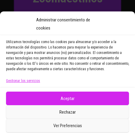
Suscríbete a nuestro Boletín
Administrar consentimiento de
y recibirás regularmente las
cookies
noticias y reportajes que
vayamos publicando.
Utilizamos tecnologías como las cookies para almacenar y/o acceder a la
información del dispositivo. Lo hacemos para mejorar la experiencia de
navegación y para mostrar anuncios (no) personalizados. El consentimiento a
Email Address
estas tecnologías nos permitirá procesar datos como el comportamiento de
navegación o los ID's únicos en este sitio. No consentir o retirar el consentimiento,
puede afectar negativamente a ciertas características y funciones.
Gestionar los servicios
Doy mi consentimiento para recibir correos
electrónicos promocionales de Zoomdestinos.es
Aceptar
Rechazar
Ver Preferencias