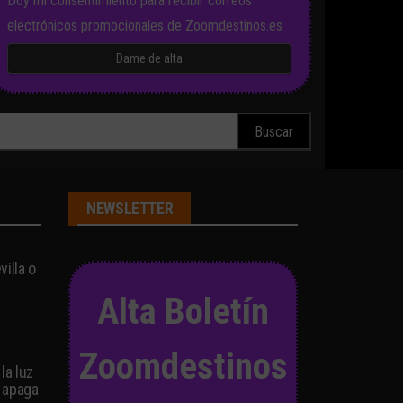
Doy mi consentimiento para recibir correos
electrónicos promocionales de Zoomdestinos.es
scar:
NEWSLETTER
illa o
Alta Boletín
Zoomdestinos
la luz
 apaga