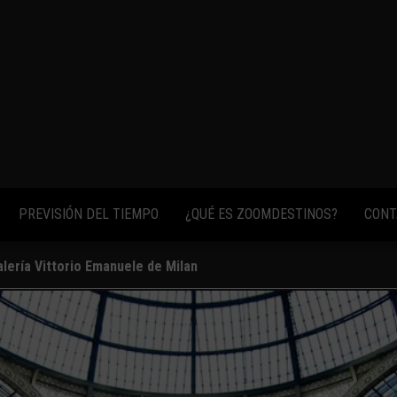
fotos,
vídeos y
consejos
para
conocer el
mundo.
PREVISIÓN DEL TIEMPO
¿QUÉ ES ZOOMDESTINOS?
CONT
lería Vittorio Emanuele de Milan