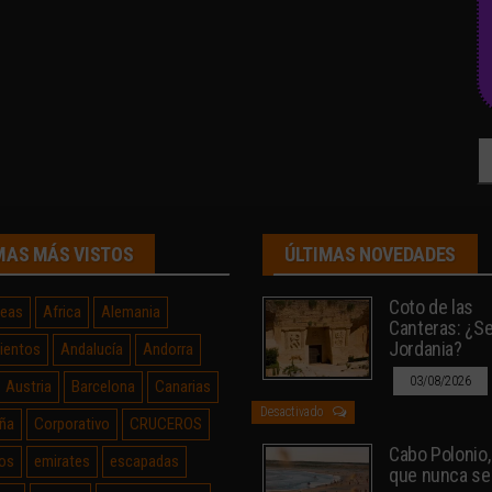
Bu
MAS MÁS VISTOS
ÚLTIMAS NOVEDADES
Coto de las
neas
Africa
Alemania
Canteras: ¿Sev
Jordania?
ientos
Andalucía
Andorra
03/08/2026
Austria
Barcelona
Canarias
Desactivado
ña
Corporativo
CRUCEROS
Cabo Polonio, 
os
emirates
escapadas
que nunca se