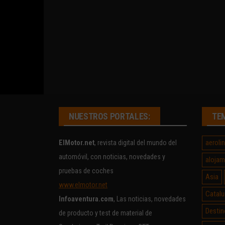
NUESTROS PORTALES:
TE
aeroli
ElMotor.net
, revista digital del mundo del
automóvil, con noticias, novedades y
alojam
pruebas de coches
Asia
www.elmotor.net
Catalu
Infoaventura.com
, Las noticias, novedades
Destin
de producto y test de material de