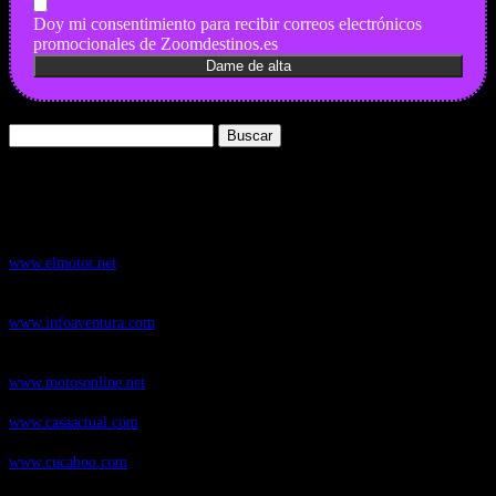
Doy mi consentimiento para recibir correos electrónicos
promocionales de Zoomdestinos.es
Buscar:
Nuestros Portales:
ElMotor.net
, revista digital del mundo del automóvil, con noticias,
novedades y pruebas de coches
www.elmotor.net
Infoaventura.com
, Las noticias, novedades de producto y test de material
de Senderismo, Trail Running y BTT
www.infoaventura.com
Motosonline.net
, revista digital de Motociclismo, con noticias, novedades y
pruebas de Motos
www.motosonline.net
CasaActual.com
, Revista Digital de Life Style
www.casaactual.com
Cucaboo.com
, Revista Digital de Puericultura e infantil
www.cucaboo.com
Soloski.net
, Red de Portales web sobre deportes de invierno