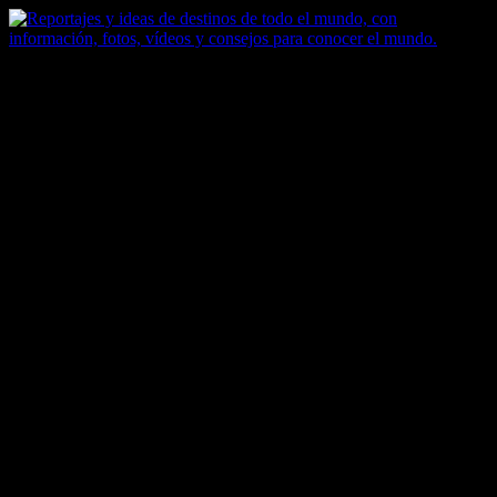
Saltar
al
contenido
Zoomdestinos
Reportajes y ideas de destinos de todo el mundo, con información,
fotos, vídeos y consejos para conocer el mundo.