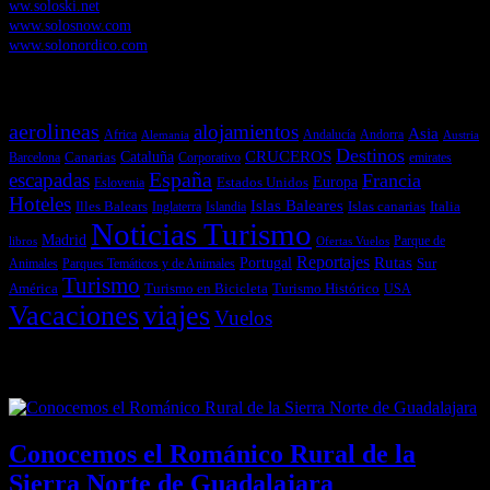
ww.soloski.net
www.solosnow.com
www.solonordico.com
Temas más vistos
aerolineas
alojamientos
Asia
Andalucía
Andorra
Africa
Alemania
Austria
Destinos
CRUCEROS
Cataluña
Canarias
emirates
Barcelona
Corporativo
España
escapadas
Francia
Estados Unidos
Europa
Eslovenia
Hoteles
Islas Baleares
Illes Balears
Islas canarias
Italia
Inglaterra
Islandia
Noticias Turismo
Madrid
libros
Ofertas Vuelos
Parque de
Reportajes
Portugal
Rutas
Sur
Parques Temáticos y de Animales
Animales
Turismo
América
Turismo en Bicicleta
Turismo Histórico
USA
Vacaciones
viajes
Vuelos
Últimas Novedades
Conocemos el Románico Rural de la
Sierra Norte de Guadalajara