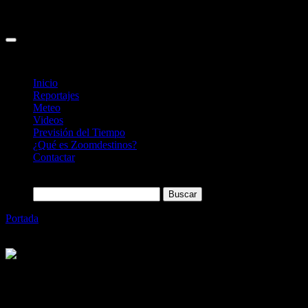
Inicio
Reportajes
Meteo
Videos
Previsión del Tiempo
¿Qué es Zoomdestinos?
Contactar
Buscar:
Portada
»
Flexible Autos te entrega tu coche de alquiler en el
Hotel
Categoría
Sin categoría
Flexible Autos te entrega tu coche de