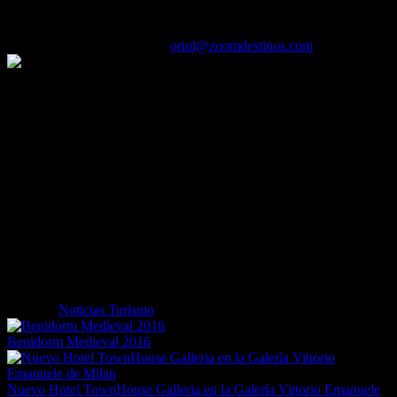
alquiler en el Hotel
05/05/2016
Desactivado
Por
oriol@zoomdestinos.com
Durante el proceso de reserva, el agente de viajes encuentra un
desplegable con el listado de hoteles de la zona deseada y sólo tiene
que seleccionar el hotel del cliente y continuar con el proceso
normal de reserva.
Con esta nueva mejora, Flexible Autos ha simplificado
enormemente el proceso de reserva de coches de alquiler con
entrega al hotel.
Los destinos más populares que ofrecen ya este servicio son España
-Península e islas-, Italia y Madeira, aunque en breve se ampliará a
más destinos, entre ellos Portugal, Grecia y Turquía, que se
incorporarán proximamente.
Etiquetas
Noticias Turismo
Benidorm Medieval 2016
Nuevo Hotel TownHouse Galleria en la Galería Vittorio Emanuele