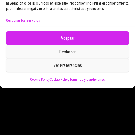
navegación o los ID's únicos en este sitio. No consentir o retirar el consentimiento,
puede afectar negativamente a ciertas características y funciones.
Gestionar los servicios
Doy mi consentimiento para recibir correos
electrónicos promocionales de Zoomdestinos.es
Aceptar
Rechazar
Ver Preferencias
Cookie Policy
Cookie Policy
Términos y condiciones
Funciona gracias a
WordPress
|
Tema:
Envo Magazine