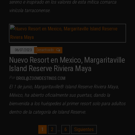
sereno e inspirado en los valores de esta mítica comarca
vinícola tarraconense.
06/07/2023
Desactivado
Nuevo Resort en Mexico, Margaritaville
Island Reserve Riviera Maya
Por
ORIOL@ZOOMDESTINOS.COM
El 1 de junio, Margaritaville® Island Reserve Riviera Maya,
México, ha abierto oficialmente sus puertas, dando la
bienvenida a los huéspedes al primer resort solo para adultos
dentro de la categoría de Island Reserve.
Paginación
1
2
…
6
Siguientes