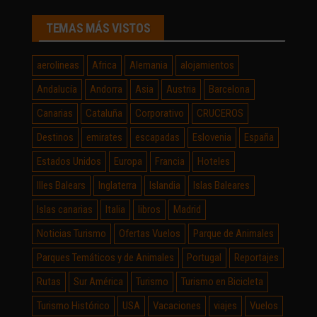
TEMAS MÁS VISTOS
aerolineas
Africa
Alemania
alojamientos
Andalucía
Andorra
Asia
Austria
Barcelona
Canarias
Cataluña
Corporativo
CRUCEROS
Destinos
emirates
escapadas
Eslovenia
España
Estados Unidos
Europa
Francia
Hoteles
Illes Balears
Inglaterra
Islandia
Islas Baleares
Islas canarias
Italia
libros
Madrid
Noticias Turismo
Ofertas Vuelos
Parque de Animales
Parques Temáticos y de Animales
Portugal
Reportajes
Rutas
Sur América
Turismo
Turismo en Bicicleta
Turismo Histórico
USA
Vacaciones
viajes
Vuelos