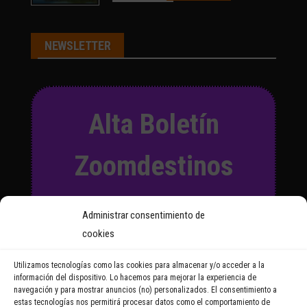
NEWSLETTER
Alta Boletín
Zoomdestinos
Suscríbete a nuestro Boletín
Administrar consentimiento de
y recibirás regularmente las
cookies
noticias y reportajes que
vayamos publicando.
Utilizamos tecnologías como las cookies para almacenar y/o acceder a la
información del dispositivo. Lo hacemos para mejorar la experiencia de
navegación y para mostrar anuncios (no) personalizados. El consentimiento a
Email Address
estas tecnologías nos permitirá procesar datos como el comportamiento de