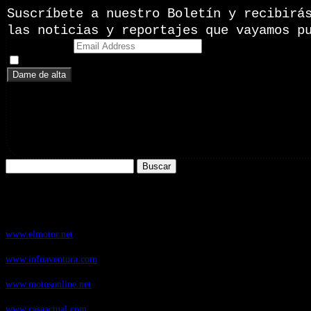
Suscríbete a nuestro Boletín y recibirá
las noticias y reportajes que vayamos p
Email Address
Doy mi consentimiento para recibir correos electrónicos promoci
Buscar:
Nuestros Portales:
ElMotor.net
, revista digital del mundo del automóvil, con noticias, novedad
www.elmotor.net
Infoaventura.com
, Las noticias, novedades de producto y test de material
www.infoaventura.com
Motosonline.net
, revista digital de Motociclismo, con noticias, novedades 
www.motosonline.net
CasaActual.com
, Revista Digital de Life Style
www.casaactual.com