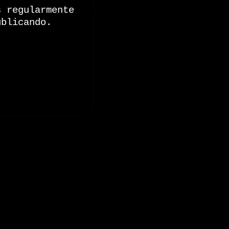
s regularmente
ublicando.
onales de Zoomdestinos.es
es y pruebas de coches
 de Senderismo, Trail Running y BTT
y pruebas de Motos