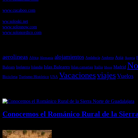
Cucaboo.com
, Revista Digital de Puericultura e infantil
www.cucaboo.com
Soloski.net
, Red de Portales web sobre deportes de invierno
ww.soloski.net
www.solosnow.com
www.solonordico.com
Temas más vistos
aerolineas
alojamientos
Asia
Andalucía
Andorra
Africa
Alemania
B
Austria
No
Islas Baleares
Balears
Islas canarias
Italia
Madrid
Inglaterra
Islandia
libros
Vacaciones
viajes
Vuelos
Bicicleta
Turismo Histórico
USA
Últimas Novedades
Conocemos el Románico Rural de la Sierr
08/08/2026
Desactivado