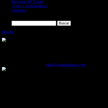
Previsión del Tiempo
¿Qué es Zoomdestinos?
Contactar
Buscar:
Portada
»
Nace la cadena hotelera ALEGRIA Hotels
Categoría
Sin categoría
Nace la cadena hotelera ALEGRIA Hotels
12/01/2017
Desactivado
Por
oriol@zoomdestinos.com
ALEGRIA Hotels nace de la agrupación de la gestión de los hoteles 
explotación de los hoteles en Baleares.
Hasta ahora FERGUS Hotels dependía de una empresa matriz y la divisi
paraguas de marca.
A consecuencia del crecimiento del negocio y la apertura de nuevos hot