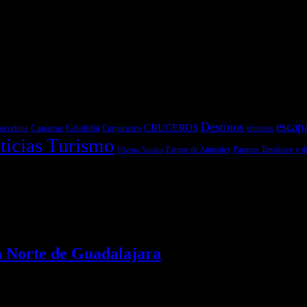
escap
Destinos
CRUCEROS
Cataluña
Canarias
emirates
arcelona
Corporativo
ticias Turismo
Parques Temáticos y d
Ofertas Vuelos
Parque de Animales
a Norte de Guadalajara