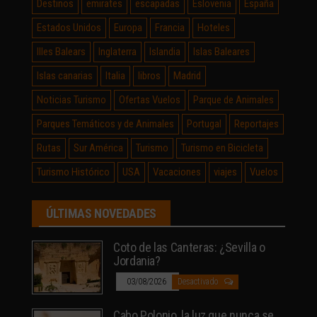
Destinos
emirates
escapadas
Eslovenia
España
Estados Unidos
Europa
Francia
Hoteles
Illes Balears
Inglaterra
Islandia
Islas Baleares
Islas canarias
Italia
libros
Madrid
Noticias Turismo
Ofertas Vuelos
Parque de Animales
Parques Temáticos y de Animales
Portugal
Reportajes
Rutas
Sur América
Turismo
Turismo en Bicicleta
Turismo Histórico
USA
Vacaciones
viajes
Vuelos
ÚLTIMAS NOVEDADES
Coto de las Canteras: ¿Sevilla o
Jordania?
03/08/2026
Desactivado
Cabo Polonio, la luz que nunca se