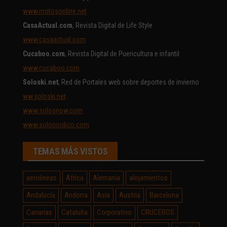
www.motosonline.net
CasaActual.com
, Revista Digital de Life Style
www.casaactual.com
Cucaboo.com
, Revista Digital de Puericultura e infantil
www.cucaboo.com
Soloski.net
, Red de Portales web sobre deportes de invierno
ww.soloski.net
www.solosnow.com
www.solonordico.com
TEMAS MÁS VISTOS
aerolineas
Africa
Alemania
alojamientos
Andalucía
Andorra
Asia
Austria
Barcelona
Canarias
Cataluña
Corporativo
CRUCEROS