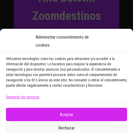
Zoomdestinos
Suscríbete a nuestro Boletín
Administrar consentimiento de
y recibirás regularmente las
cookies
noticias y reportajes que
vayamos publicando.
Utilizamos tecnologías como las cookies para almacenar y/o acceder a la
información del dispositivo. Lo hacemos para mejorar la experiencia de
navegación y para mostrar anuncios (no) personalizados. El consentimiento a
Email Address
estas tecnologías nos permitirá procesar datos como el comportamiento de
navegación o los ID's únicos en este sitio. No consentir o retirar el consentimiento,
puede afectar negativamente a ciertas características y funciones.
Gestionar los servicios
Doy mi consentimiento para recibir correos
electrónicos promocionales de Zoomdestinos.es
Aceptar
Rechazar