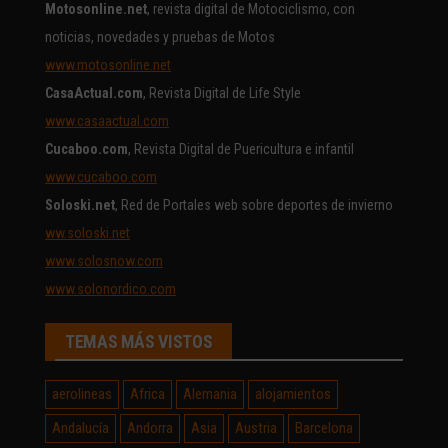
Motosonline.net
, revista digital de Motociclismo, con
noticias, novedades y pruebas de Motos
www.motosonline.net
CasaActual.com
, Revista Digital de Life Style
www.casaactual.com
Cucaboo.com
, Revista Digital de Puericultura e infantil
www.cucaboo.com
Soloski.net
, Red de Portales web sobre deportes de invierno
ww.soloski.net
www.solosnow.com
www.solonordico.com
TEMAS MÁS VISTOS
aerolineas
Africa
Alemania
alojamientos
Andalucía
Andorra
Asia
Austria
Barcelona