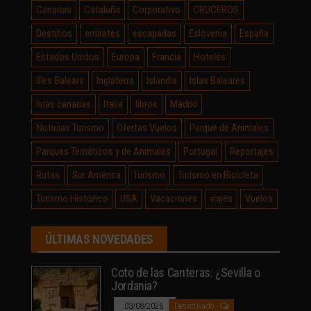
Canarias
Cataluña
Corporativo
CRUCEROS
Destinos
emirates
escapadas
Eslovenia
España
Estados Unidos
Europa
Francia
Hoteles
Illes Balears
Inglaterra
Islandia
Islas Baleares
Islas canarias
Italia
libros
Madrid
Noticias Turismo
Ofertas Vuelos
Parque de Animales
Parques Temáticos y de Animales
Portugal
Reportajes
Rutas
Sur América
Turismo
Turismo en Bicicleta
Turismo Histórico
USA
Vacaciones
viajes
Vuelos
ÚLTIMAS NOVEDADES
Coto de las Canteras: ¿Sevilla o
Jordania?
03/08/2026
Desactivado