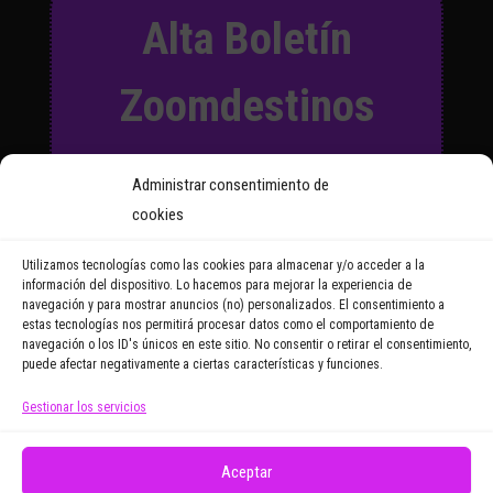
Alta Boletín
Zoomdestinos
Suscríbete a nuestro Boletín
Administrar consentimiento de
y recibirás regularmente las
cookies
noticias y reportajes que
vayamos publicando.
Utilizamos tecnologías como las cookies para almacenar y/o acceder a la
información del dispositivo. Lo hacemos para mejorar la experiencia de
navegación y para mostrar anuncios (no) personalizados. El consentimiento a
Email Address
estas tecnologías nos permitirá procesar datos como el comportamiento de
navegación o los ID's únicos en este sitio. No consentir o retirar el consentimiento,
puede afectar negativamente a ciertas características y funciones.
Gestionar los servicios
Doy mi consentimiento para recibir correos
electrónicos promocionales de Zoomdestinos.es
Aceptar