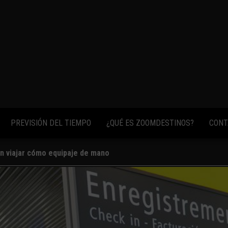
fotos,
vídeos y
consejos
para
conocer el
mundo.
PREVISIÓN DEL TIEMPO
¿QUÉ ES ZOOMDESTINOS?
CONT
án viajar cómo equipaje de mano