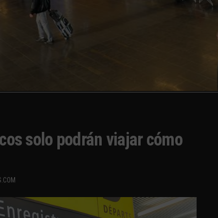
icos solo podrán viajar cómo
S.COM