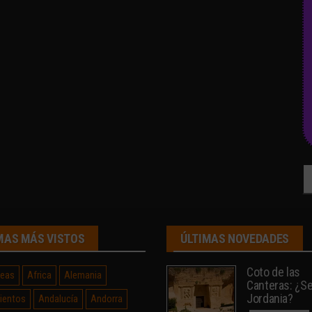
Bu
MAS MÁS VISTOS
ÚLTIMAS NOVEDADES
Coto de las
neas
Africa
Alemania
Canteras: ¿Sev
Jordania?
ientos
Andalucía
Andorra