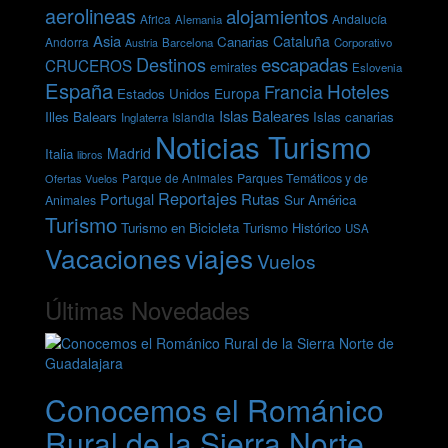
aerolineas
alojamientos
Andalucía
Africa
Alemania
Asia
Cataluña
Canarias
Andorra
Barcelona
Corporativo
Austria
escapadas
Destinos
CRUCEROS
emirates
Eslovenia
España
Hoteles
Francia
Europa
Estados Unidos
Islas Baleares
Illes Balears
Islas canarias
Inglaterra
Islandia
Noticias Turismo
Madrid
Italia
libros
Parques Temáticos y de
Ofertas Vuelos
Parque de Animales
Reportajes
Rutas
Portugal
Sur América
Animales
Turismo
Turismo en Bicicleta
Turismo Histórico
USA
Vacaciones
viajes
Vuelos
Últimas Novedades
Conocemos el Románico
Rural de la Sierra Norte