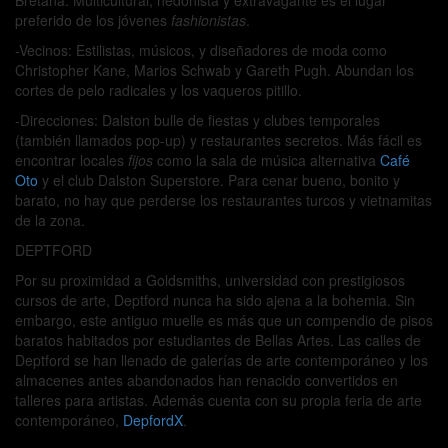
preferido de los jóvenes
fashionistas
.
-Vecinos:
Estilistas, músicos, y diseñadores de moda como
Christopher Kane, Marios Schwab y Gareth Pugh. Abundan los
cortes de pelo radicales y los vaqueros pitillo.
-Direcciones:
Dalston bulle de fiestas y clubes temporales
(también llamados pop-up) y restaurantes secretos. Más fácil es
encontrar locales
fijos
como la sala de música alternativa
Café
Oto
y el club Dalston Superstore. Para cenar bueno, bonito y
barato, no hay que perderse los restaurantes turcos y vietnamitas
de la zona.
DEPTFORD
Por su proximidad a Goldsmiths, universidad con prestigiosos
cursos de arte, Deptford nunca ha sido ajena a la bohemia. Sin
embargo, este antiguo muelle es más que un compendio de pisos
baratos habitados por estudiantes de Bellas Artes. Las calles de
Deptford se han llenado de galerías de arte contemporáneo y los
almacenes antes abandonados han renacido convertidos en
talleres para artistas. Además cuenta con su propia feria de arte
contemporáneo,
DepfordX
.