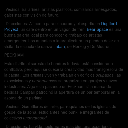
-Vecinos:
Bailarines, artistas plásticos, comisarios arriesgados,
galeristas con visión de futuro.
-Direcciones:
Alimento para el cuerpo y el espíritu en
Deptford
Proyect
-un café dentro en un vagón de tren.
Bear Space
es una
buena galería local para conocer el trabajo de artistas
emergentes. Los amantes a la arquitectura no pueden dejar de
visitar la escuela de danza
Laban
, de Herzog y De Meuron.
PECKHAM
Este distrito al sureste de Londres todavía está considerado
conflictivo, pero aquí se cuece la creatividad más transgresora de
la capital. Los artistas viven y trabajan en edificios
ocupados
; las
exposiciones y
performances
se organizan en garajes y naves
industriales. Algo está pasando en Peckham si la marca de
bebidas Campari patrocinó la apertura de un bar temporal en la
azotea de un parking.
-Vecinos:
Guerrilleros del arte, parroquianos de las iglesias de
gospel de la zona, estudiantes neo punk, e integrantes de
colectivos
underground
.
-Direcciones:
La vida nocturna es más bien una experiencia