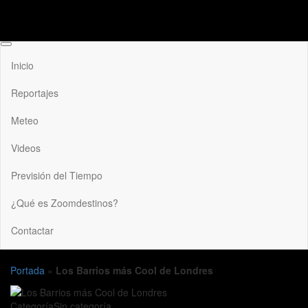
Inicio
Reportajes
Meteo
Videos
Previsión del Tiempo
¿Qué es Zoomdestinos?
Contactar
Portada
»
Los Barrios más Cool de Londres
Categoría
Sin categoría