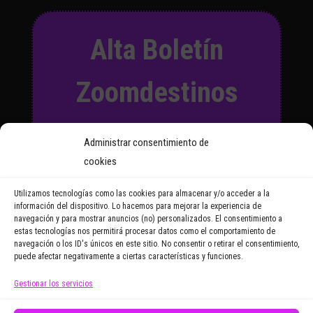
Alta Boletín
Zoomdestinos
Suscríbete a nuestro Boletín
Administrar consentimiento de
y recibirás regularmente las
cookies
noticias y reportajes que
vayamos publicando.
Utilizamos tecnologías como las cookies para almacenar y/o acceder a la
información del dispositivo. Lo hacemos para mejorar la experiencia de
navegación y para mostrar anuncios (no) personalizados. El consentimiento a
Email Address
estas tecnologías nos permitirá procesar datos como el comportamiento de
navegación o los ID's únicos en este sitio. No consentir o retirar el consentimiento,
puede afectar negativamente a ciertas características y funciones.
Gestionar los servicios
Doy mi consentimiento para recibir correos