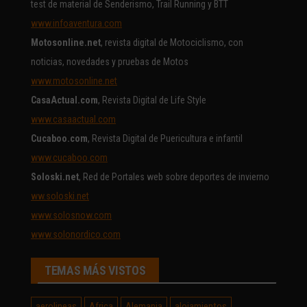
test de material de Senderismo, Trail Running y BTT
www.infoaventura.com
Motosonline.net
, revista digital de Motociclismo, con
noticias, novedades y pruebas de Motos
www.motosonline.net
CasaActual.com
, Revista Digital de Life Style
www.casaactual.com
Cucaboo.com
, Revista Digital de Puericultura e infantil
www.cucaboo.com
Soloski.net
, Red de Portales web sobre deportes de invierno
ww.soloski.net
www.solosnow.com
www.solonordico.com
TEMAS MÁS VISTOS
aerolineas
Africa
Alemania
alojamientos