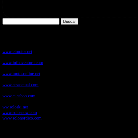
Buscar:
Nuestros Portales:
ElMotor.net
, revista digital del mundo del automóvil, con noticias, novedad
www.elmotor.net
Infoaventura.com
, Las noticias, novedades de producto y test de material
www.infoaventura.com
Motosonline.net
, revista digital de Motociclismo, con noticias, novedades 
www.motosonline.net
CasaActual.com
, Revista Digital de Life Style
www.casaactual.com
Cucaboo.com
, Revista Digital de Puericultura e infantil
www.cucaboo.com
Soloski.net
, Red de Portales web sobre deportes de invierno
ww.soloski.net
www.solosnow.com
www.solonordico.com
Temas más vistos