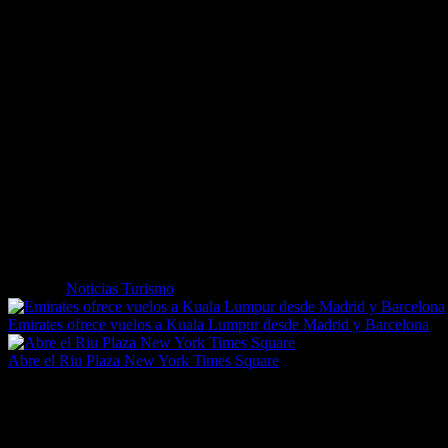
la empresa”, comenta el ejecutivo.
La compañía consolida de esta manera su posición en el mercado de al
En el caso de Italia, Goldcar tiene desplegada una flota de más de 8.0
servicios más económicos de la compañía o los paquetes de alquiler 
Nueva localización en la isla griega de Corfú
A la ampliación de la presencia de Goldcar en el mercado italiano a tr
turístico del Mediterráneo. La apertura de la franquicia de la isla 
también a su modelo de franquiciado internacional.
En la actualidad, Goldcar opera en 11 mercados -España, Italia, Port
expansión geográfica mediante la implantación en nuevas localizacio
Etiquetas
Noticias Turismo
Emirates ofrece vuelos a Kuala Lumpur desde Madrid y Barcelona
Abre el Riu Plaza New York Times Square