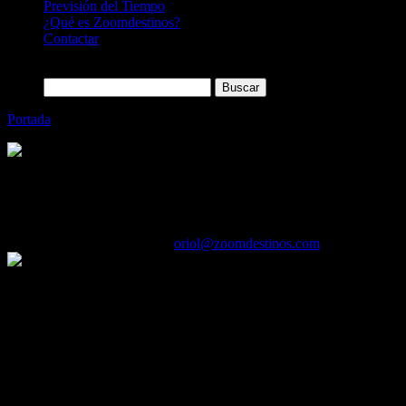
Previsión del Tiempo
¿Qué es Zoomdestinos?
Contactar
Buscar:
Portada
»
La empresa de Alquiler de Automóviles Goldcar gana p
Categoría
Sin categoría
La empresa de Alquiler de Automóviles Go
06/04/2016
Desactivado
Por
oriol@zoomdestinos.com
Refuerza su modelo de franquiciado con un nuevo enclave en la isla 
Goldcar, compañía líder en el mercado de alquiler vacacional de coche
concreto, la compañía abre nuevas localizaciones en Bari, Florencia, T
Juan Carlos Azcona, consejero delegado de Goldcar, destaca el valor a
inmersa la compañía. “Estamos encantados de incorporar estos nuevos c
Sur de Europa para dar un mayor número de opciones a nuestros cliente