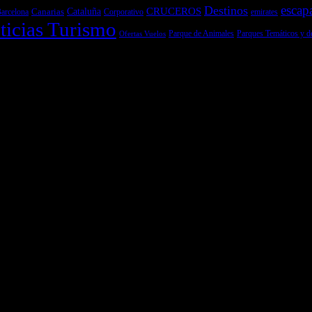
escap
Destinos
CRUCEROS
Cataluña
Canarias
emirates
arcelona
Corporativo
ticias Turismo
Parques Temáticos y d
Ofertas Vuelos
Parque de Animales