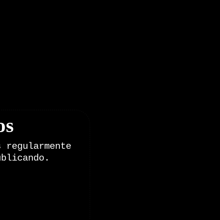
os
s regularmente
ublicando.
onales de Zoomdestinos.es