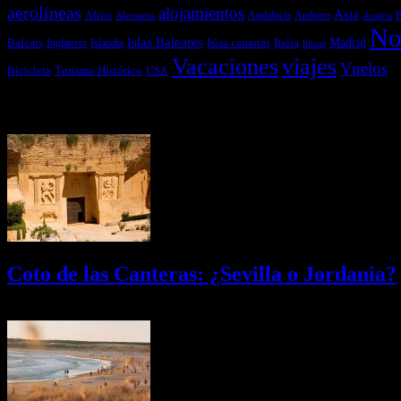
aerolineas
alojamientos
Asia
Andalucía
Andorra
Africa
Alemania
B
Austria
No
Islas Baleares
Balears
Islas canarias
Italia
Madrid
Inglaterra
Islandia
libros
Vacaciones
viajes
Vuelos
Bicicleta
Turismo Histórico
USA
Últimas Novedades
Coto de las Canteras: ¿Sevilla o Jordania?
03/08/2026
Desactivado