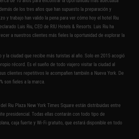
 cerca de 10 años para encontrar la oportunidad más adecuada
 además de los tres años que han supuesto la preparación y
zo y trabajo han valido la pena para ver cómo hoy el hotel Riu
clarado Luis Riu, CEO de RIU Hotels & Resorts. Luis Riu ha
recer a nuestros clientes más fieles la oportunidad de explorar la
 y la ciudad que recibe más turistas al año. Solo en 2015 acogió
ropio récord. Es el sueño de todo viajero visitar la ciudad al
sus clientes repetitivos le acompañen también a Nueva York. De
% son fieles a la marca.
 del Riu Plaza New York Times Square están distribuidas entre
suite presidencial. Todas ellas contarán con todo tipo de
ana, caja fuerte y Wi-Fi gratuito, que estará disponible en todo