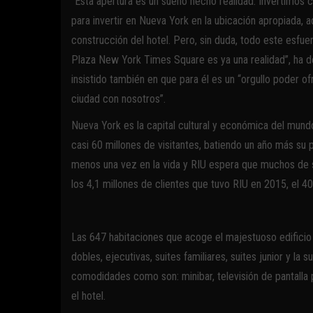
“Esta apertura es un sueño hecho realidad. Invertimos
para invertir en Nueva York en la ubicación apropiada,
construcción del hotel. Pero, sin duda, todo este esfuer
Plaza New York Times Square es ya una realidad”, ha de
insistido también en que para él es un “orgullo poder of
ciudad con nosotros”.
Nueva York es la capital cultural y económica del mundo
casi 60 millones de visitantes, batiendo un año más su p
menos una vez en la vida y RIU espera que muchos de 
los 4,1 millones de clientes que tuvo RIU en 2015, el 40
Las 647 habitaciones que acoge el majestuoso edificio
dobles, ejecutivas, suites familiares, suites junior y la 
comodidades como son: minibar, televisión de pantalla pl
el hotel.