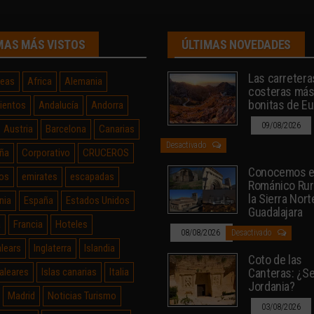
MAS MÁS VISTOS
ÚLTIMAS NOVEDADES
Las carretera
neas
Africa
Alemania
costeras má
bonitas de E
ientos
Andalucía
Andorra
09/08/2026
Austria
Barcelona
Canarias
Desactivado
ña
Corporativo
CRUCEROS
Conocemos e
os
emirates
escapadas
Románico Rur
la Sierra Nort
nia
España
Estados Unidos
Guadalajara
a
Francia
Hoteles
08/08/2026
Desactivado
alears
Inglaterra
Islandia
Coto de las
Baleares
Islas canarias
Italia
Canteras: ¿Sev
Jordania?
Madrid
Noticias Turismo
03/08/2026