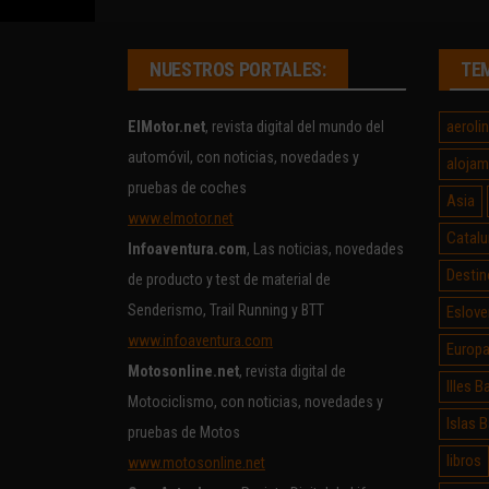
NUESTROS PORTALES:
TE
aeroli
ElMotor.net
, revista digital del mundo del
automóvil, con noticias, novedades y
alojam
pruebas de coches
Asia
www.elmotor.net
Catalu
Infoaventura.com
, Las noticias, novedades
Destin
de producto y test de material de
Senderismo, Trail Running y BTT
Eslove
www.infoaventura.com
Europ
Motosonline.net
, revista digital de
Illes B
Motociclismo, con noticias, novedades y
Islas 
pruebas de Motos
libros
www.motosonline.net