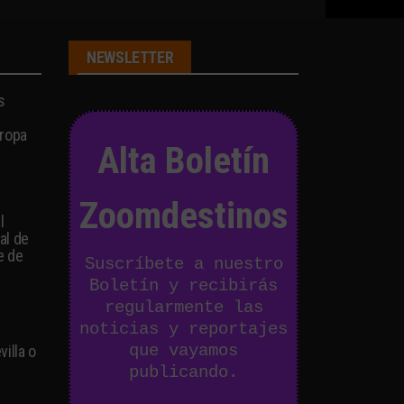
NEWSLETTER
s
s
uropa
Alta Boletín
Zoomdestinos
l
al de
e de
Suscríbete a nuestro
Boletín y recibirás
regularmente las
noticias y reportajes
que vayamos
illa o
publicando.