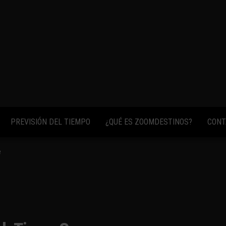
fotos,
vídeos y
consejos
para
conocer el
mundo.
PREVISIÓN DEL TIEMPO
¿QUÉ ES ZOOMDESTINOS?
CONT
e