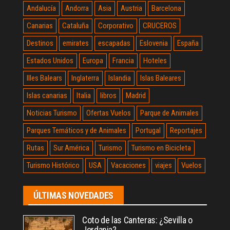
Andalucía
Andorra
Asia
Austria
Barcelona
Canarias
Cataluña
Corporativo
CRUCEROS
Destinos
emirates
escapadas
Eslovenia
España
Estados Unidos
Europa
Francia
Hoteles
Illes Balears
Inglaterra
Islandia
Islas Baleares
Islas canarias
Italia
libros
Madrid
Noticias Turismo
Ofertas Vuelos
Parque de Animales
Parques Temáticos y de Animales
Portugal
Reportajes
Rutas
Sur América
Turismo
Turismo en Bicicleta
Turismo Histórico
USA
Vacaciones
viajes
Vuelos
ÚLTIMAS NOVEDADES
Coto de las Canteras: ¿Sevilla o
Jordania?