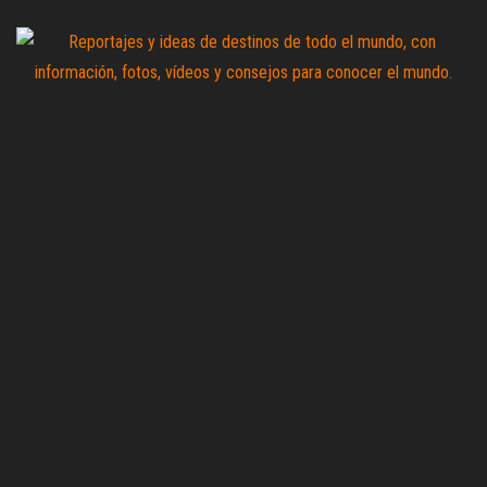
Saltar
al
contenido
Zoomdestinos
Reportajes y
ideas de
destinos de
todo el
mundo, con
información,
fotos,
vídeos y
consejos
para
conocer el
mundo.