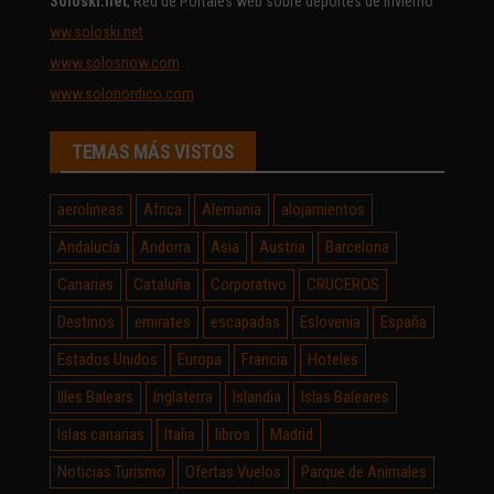
Soloski.net
, Red de Portales web sobre deportes de invierno
ww.soloski.net
www.solosnow.com
www.solonordico.com
TEMAS MÁS VISTOS
aerolineas
Africa
Alemania
alojamientos
Andalucía
Andorra
Asia
Austria
Barcelona
Canarias
Cataluña
Corporativo
CRUCEROS
Destinos
emirates
escapadas
Eslovenia
España
Estados Unidos
Europa
Francia
Hoteles
Illes Balears
Inglaterra
Islandia
Islas Baleares
Islas canarias
Italia
libros
Madrid
Noticias Turismo
Ofertas Vuelos
Parque de Animales