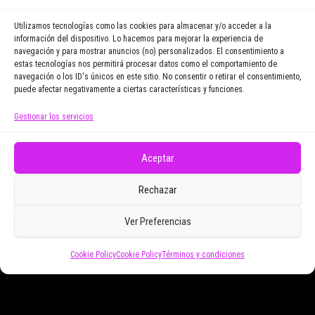
vayamos publicando.
Utilizamos tecnologías como las cookies para almacenar y/o acceder a la
información del dispositivo. Lo hacemos para mejorar la experiencia de
navegación y para mostrar anuncios (no) personalizados. El consentimiento a
Email Address
estas tecnologías nos permitirá procesar datos como el comportamiento de
navegación o los ID's únicos en este sitio. No consentir o retirar el consentimiento,
puede afectar negativamente a ciertas características y funciones.
Gestionar los servicios
Doy mi consentimiento para recibir correos
electrónicos promocionales de Zoomdestinos.es
Aceptar
Rechazar
Ver Preferencias
Cookie Policy
Cookie Policy
Términos y condiciones
Funciona gracias a
WordPress
|
Tema:
Envo Magazine