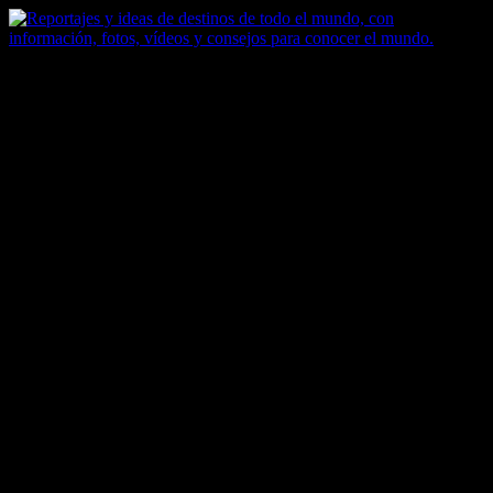
Saltar
al
contenido
Zoomdestinos
Reportajes y ideas de destinos de todo el mundo, con información,
fotos, vídeos y consejos para conocer el mundo.