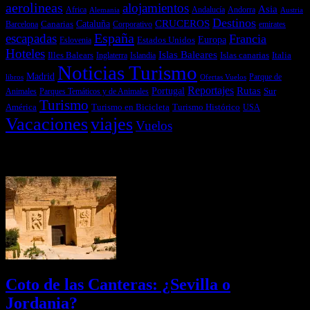
aerolineas
alojamientos
Asia
Andalucía
Andorra
Africa
Alemania
Austria
Destinos
CRUCEROS
Cataluña
Canarias
emirates
Barcelona
Corporativo
España
escapadas
Francia
Estados Unidos
Europa
Eslovenia
Hoteles
Islas Baleares
Illes Balears
Islas canarias
Italia
Inglaterra
Islandia
Noticias Turismo
Madrid
libros
Ofertas Vuelos
Parque de
Reportajes
Portugal
Rutas
Sur
Parques Temáticos y de Animales
Animales
Turismo
América
Turismo en Bicicleta
Turismo Histórico
USA
Vacaciones
viajes
Vuelos
Últimas Novedades
Coto de las Canteras: ¿Sevilla o
Jordania?