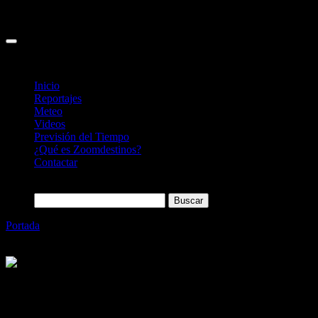
Inicio
Reportajes
Meteo
Videos
Previsión del Tiempo
¿Qué es Zoomdestinos?
Contactar
Buscar:
Portada
»
Iberostar lanza su nueva Aplicación para
smartphones
Categoría
Sin categoría
Iberostar lanza su nueva Aplicación para