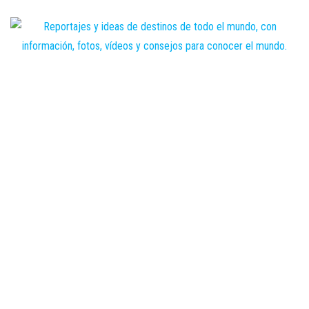
Saltar
al
contenido
Zoomdestinos
Reportajes y
ideas de
destinos de
todo el
mundo, con
información,
fotos,
vídeos y
consejos
para
conocer el
mundo.