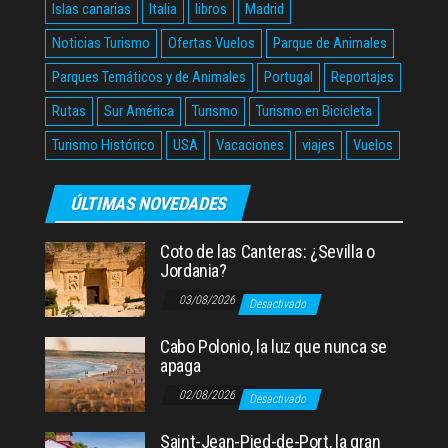
Islas canarias
Italia
libros
Madrid
Noticias Turismo
Ofertas Vuelos
Parque de Animales
Parques Temáticos y de Animales
Portugal
Reportajes
Rutas
Sur América
Turismo
Turismo en Bicicleta
Turismo Histórico
USA
Vacaciones
viajes
Vuelos
ÚLTIMAS NOVEDADES
Coto de las Canteras: ¿Sevilla o
Jordania?
03/08/2026
Desactivado
Cabo Polonio, la luz que nunca se
apaga
02/08/2026
Desactivado
Saint-Jean-Pied-de-Port, la gran