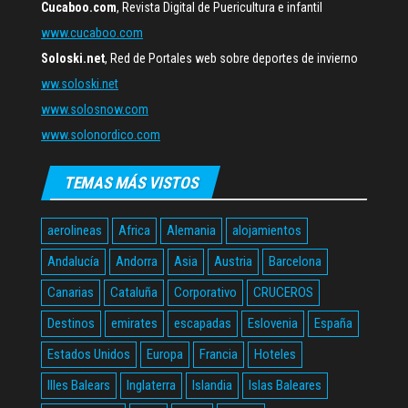
Cucaboo.com
, Revista Digital de Puericultura e infantil
www.cucaboo.com
Soloski.net
, Red de Portales web sobre deportes de invierno
ww.soloski.net
www.solosnow.com
www.solonordico.com
TEMAS MÁS VISTOS
aerolineas
Africa
Alemania
alojamientos
Andalucía
Andorra
Asia
Austria
Barcelona
Canarias
Cataluña
Corporativo
CRUCEROS
Destinos
emirates
escapadas
Eslovenia
España
Estados Unidos
Europa
Francia
Hoteles
Illes Balears
Inglaterra
Islandia
Islas Baleares