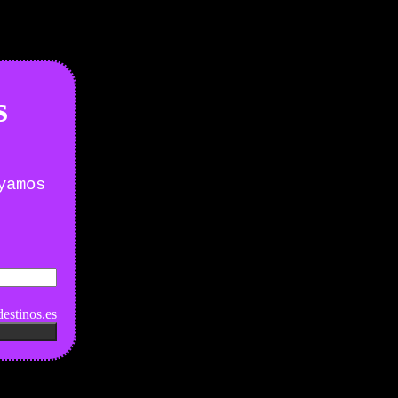
s
yamos
estinos.es