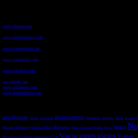
Nuestros Portales:
ElMotor.net
, revista digital del mundo del automóvil, con noticias, novedad
www.elmotor.net
Infoaventura.com
, Las noticias, novedades de producto y test de material
www.infoaventura.com
Motosonline.net
, revista digital de Motociclismo, con noticias, novedades 
www.motosonline.net
CasaActual.com
, Revista Digital de Life Style
www.casaactual.com
Cucaboo.com
, Revista Digital de Puericultura e infantil
www.cucaboo.com
Soloski.net
, Red de Portales web sobre deportes de invierno
ww.soloski.net
www.solosnow.com
www.solonordico.com
Temas más vistos
aerolineas
alojamientos
Asia
Andalucía
Andorra
Africa
Alemania
B
Austria
No
Islas Baleares
Balears
Islas canarias
Italia
Madrid
Inglaterra
Islandia
libros
Vacaciones
viajes
Vuelos
Bicicleta
Turismo Histórico
USA