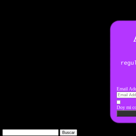
Boletín Noticias
regu
Email Add
Doy mi co
Buscar: