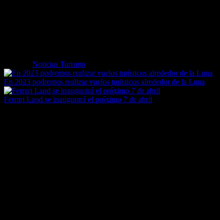
– todayflights: Un rastreador de vuelos para Mac que se integra en n
– flightaware.com: Página de rastreo de aviones traducida en varios i
el histórico de cada vuelo que seleccionemos.
Existen mucha más opciones, pero las funcionalidades prácticamente si
Etiquetas
Noticias Turismo
En 2023 podremos realizar vuelos turísticos alrededor de la Luna
Ferrari Land se inaugurará el próximo 7 de abril