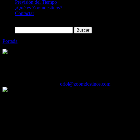
Previsión del Tiempo
¿Qué es Zoomdestinos?
Contactar
Buscar:
Portada
»
¿Cómo tener información al instante de un vuelo?
Categoría
Sin categoría
¿Cómo tener información al instante de un
08/03/2017
Desactivado
Por
oriol@zoomdestinos.com
Hoy os enseñamos algunos rastreadores que pueden usarse en cualquie
– flightradar24.com: la lista no podría comenzar sin hablar del más f
publicidad. Recopila información usando receptores ADS-B, que puede
– flightstats.com: Una web que está preparando una nueva versión de 
origen, destino y otras variables necesarias para quien no conoce el 