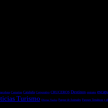
es y pruebas de coches
 de Senderismo, Trail Running y BTT
y pruebas de Motos
escap
Destinos
CRUCEROS
Cataluña
Canarias
emirates
arcelona
Corporativo
ticias Turismo
Parques Temáticos y d
Ofertas Vuelos
Parque de Animales