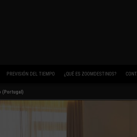
fotos,
vídeos y
consejos
para
conocer el
mundo.
PREVISIÓN DEL TIEMPO
¿QUÉ ES ZOOMDESTINOS?
CONT
 (Portugal)