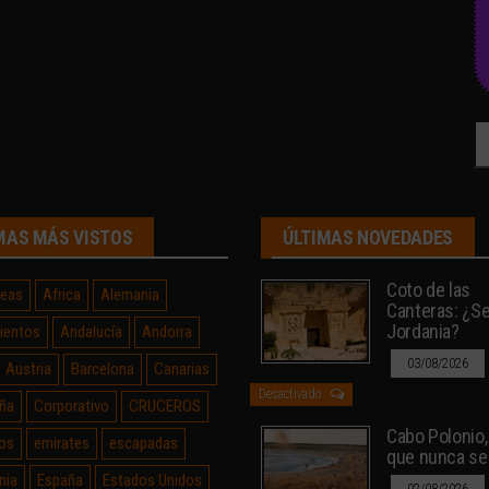
Bu
MAS MÁS VISTOS
ÚLTIMAS NOVEDADES
Coto de las
neas
Africa
Alemania
Canteras: ¿Sev
Jordania?
ientos
Andalucía
Andorra
03/08/2026
Austria
Barcelona
Canarias
Desactivado
ña
Corporativo
CRUCEROS
Cabo Polonio, 
os
emirates
escapadas
que nunca se
nia
España
Estados Unidos