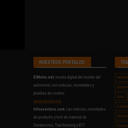
NUESTROS PORTALES:
TE
aeroli
ElMotor.net
, revista digital del mundo del
automóvil, con noticias, novedades y
alojam
pruebas de coches
Asia
www.elmotor.net
Catalu
Infoaventura.com
, Las noticias, novedades
Destin
de producto y test de material de
Senderismo, Trail Running y BTT
Eslove