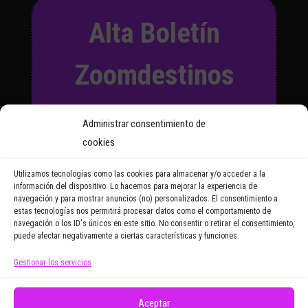
Alta Boletín
Zoomdestinos
Suscríbete a nuestro Boletín
Administrar consentimiento de
y recibirás regularmente las
cookies
noticias y reportajes que
vayamos publicando.
Utilizamos tecnologías como las cookies para almacenar y/o acceder a la
información del dispositivo. Lo hacemos para mejorar la experiencia de
navegación y para mostrar anuncios (no) personalizados. El consentimiento a
Email Address
estas tecnologías nos permitirá procesar datos como el comportamiento de
navegación o los ID's únicos en este sitio. No consentir o retirar el consentimiento,
puede afectar negativamente a ciertas características y funciones.
Gestionar los servicios
Doy mi consentimiento para recibir correos
electrónicos promocionales de Zoomdestinos.es
Aceptar