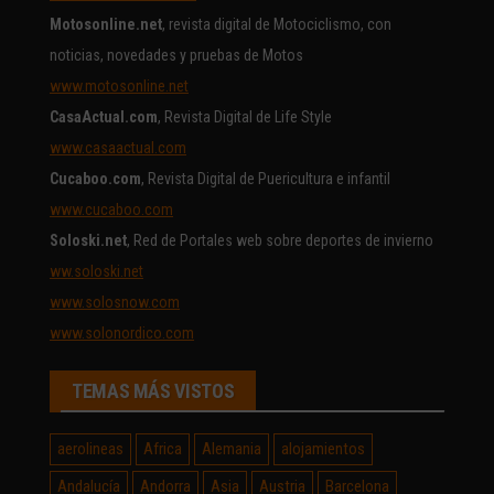
Motosonline.net
, revista digital de Motociclismo, con
noticias, novedades y pruebas de Motos
www.motosonline.net
CasaActual.com
, Revista Digital de Life Style
www.casaactual.com
Cucaboo.com
, Revista Digital de Puericultura e infantil
www.cucaboo.com
Soloski.net
, Red de Portales web sobre deportes de invierno
ww.soloski.net
www.solosnow.com
www.solonordico.com
TEMAS MÁS VISTOS
aerolineas
Africa
Alemania
alojamientos
Andalucía
Andorra
Asia
Austria
Barcelona