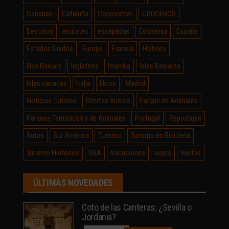
Canarias
Cataluña
Corporativo
CRUCEROS
Destinos
emirates
escapadas
Eslovenia
España
Estados Unidos
Europa
Francia
Hoteles
Illes Balears
Inglaterra
Islandia
Islas Baleares
Islas canarias
Italia
libros
Madrid
Noticias Turismo
Ofertas Vuelos
Parque de Animales
Parques Temáticos y de Animales
Portugal
Reportajes
Rutas
Sur América
Turismo
Turismo en Bicicleta
Turismo Histórico
USA
Vacaciones
viajes
Vuelos
ÚLTIMAS NOVEDADES
Coto de las Canteras: ¿Sevilla o
Jordania?