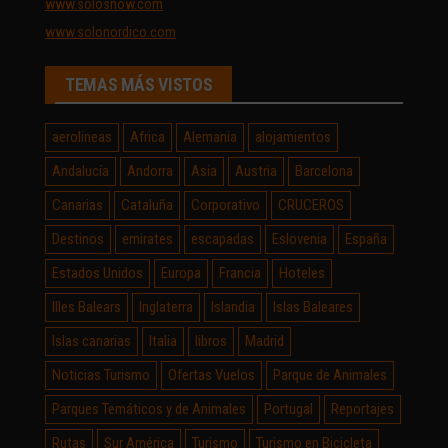
www.solosnow.com
www.solonordico.com
TEMAS MÁS VISTOS
aerolineas
Africa
Alemania
alojamientos
Andalucía
Andorra
Asia
Austria
Barcelona
Canarias
Cataluña
Corporativo
CRUCEROS
Destinos
emirates
escapadas
Eslovenia
España
Estados Unidos
Europa
Francia
Hoteles
Illes Balears
Inglaterra
Islandia
Islas Baleares
Islas canarias
Italia
libros
Madrid
Noticias Turismo
Ofertas Vuelos
Parque de Animales
Parques Temáticos y de Animales
Portugal
Reportajes
Rutas
Sur América
Turismo
Turismo en Bicicleta