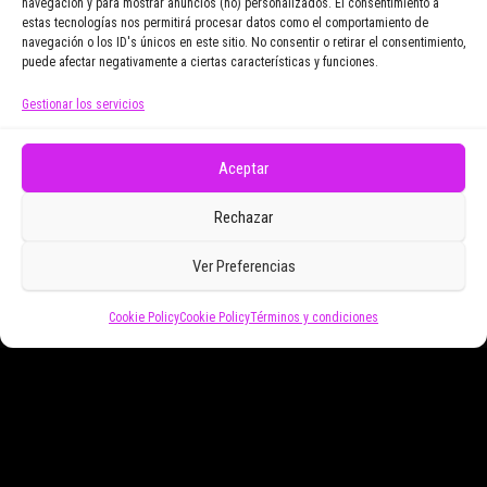
navegación y para mostrar anuncios (no) personalizados. El consentimiento a
Email Address
estas tecnologías nos permitirá procesar datos como el comportamiento de
navegación o los ID's únicos en este sitio. No consentir o retirar el consentimiento,
puede afectar negativamente a ciertas características y funciones.
Gestionar los servicios
Doy mi consentimiento para recibir correos
electrónicos promocionales de Zoomdestinos.es
Aceptar
Rechazar
Ver Preferencias
Cookie Policy
Cookie Policy
Términos y condiciones
Funciona gracias a
WordPress
|
Tema:
Envo Magazine