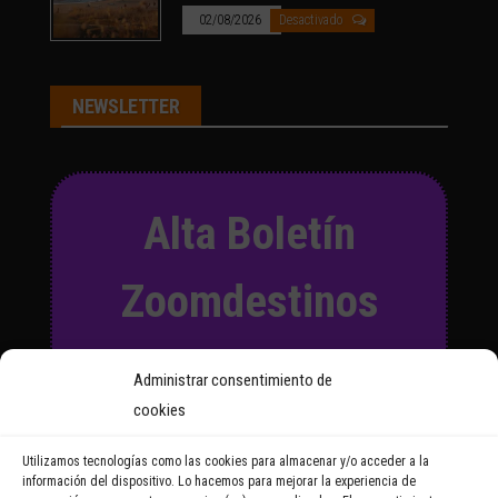
02/08/2026
Desactivado
NEWSLETTER
Alta Boletín
Zoomdestinos
Suscríbete a nuestro Boletín
Administrar consentimiento de
y recibirás regularmente las
cookies
noticias y reportajes que
vayamos publicando.
Utilizamos tecnologías como las cookies para almacenar y/o acceder a la
información del dispositivo. Lo hacemos para mejorar la experiencia de