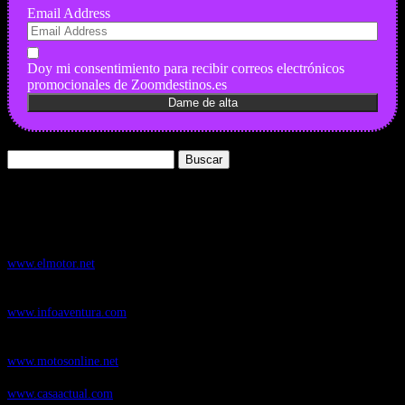
Email Address
Doy mi consentimiento para recibir correos electrónicos
promocionales de Zoomdestinos.es
Buscar:
Nuestros Portales:
ElMotor.net
, revista digital del mundo del automóvil, con noticias,
novedades y pruebas de coches
www.elmotor.net
Infoaventura.com
, Las noticias, novedades de producto y test de material
de Senderismo, Trail Running y BTT
www.infoaventura.com
Motosonline.net
, revista digital de Motociclismo, con noticias, novedades y
pruebas de Motos
www.motosonline.net
CasaActual.com
, Revista Digital de Life Style
www.casaactual.com