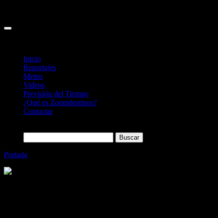
Inicio
Reportajes
Meteo
Videos
Previsión del Tiempo
¿Qué es Zoomdestinos?
Contactar
Buscar:
Portada
»
El jardín botánico del Lautaret (Alpes Franceses)
Categoría
Sin categoría
El jardín botánico del Lautaret (Alpes
Franceses)