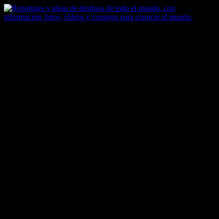
Saltar
al
contenido
Zoomdestinos
Reportajes y ideas de destinos de todo el mundo, con información,
fotos, vídeos y consejos para conocer el mundo.