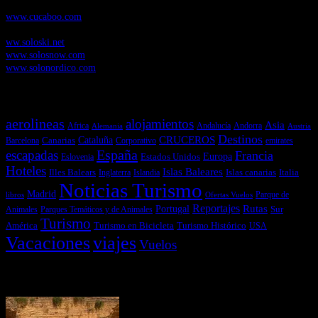
Cucaboo.com
, Revista Digital de Puericultura e infantil
www.cucaboo.com
Soloski.net
, Red de Portales web sobre deportes de invierno
ww.soloski.net
www.solosnow.com
www.solonordico.com
Temas más vistos
aerolineas
alojamientos
Asia
Andalucía
Andorra
Africa
Alemania
Austria
Destinos
CRUCEROS
Cataluña
Canarias
emirates
Barcelona
Corporativo
España
escapadas
Francia
Estados Unidos
Europa
Eslovenia
Hoteles
Islas Baleares
Illes Balears
Islas canarias
Italia
Inglaterra
Islandia
Noticias Turismo
Madrid
libros
Ofertas Vuelos
Parque de
Reportajes
Portugal
Rutas
Sur
Parques Temáticos y de Animales
Animales
Turismo
América
Turismo en Bicicleta
Turismo Histórico
USA
Vacaciones
viajes
Vuelos
Últimas Novedades