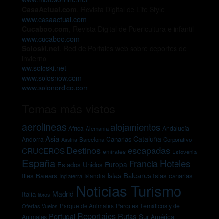
CasaActual.com
, Revista Digital de Life Style
www.casaactual.com
Cucaboo.com
, Revista Digital de Puericultura e infantil
www.cucaboo.com
Soloski.net
, Red de Portales web sobre deportes de
invierno
ww.soloski.net
www.solosnow.com
www.solonordico.com
Temas más vistos
aerolineas
alojamientos
Andalucía
Africa
Alemania
Asia
Cataluña
Canarias
Andorra
Barcelona
Corporativo
Austria
escapadas
Destinos
CRUCEROS
emirates
Eslovenia
España
Hoteles
Francia
Europa
Estados Unidos
Islas Baleares
Illes Balears
Islas canarias
Inglaterra
Islandia
Noticias Turismo
Madrid
Italia
libros
Parques Temáticos y de
Ofertas Vuelos
Parque de Animales
Reportajes
Rutas
Portugal
Sur América
Animales