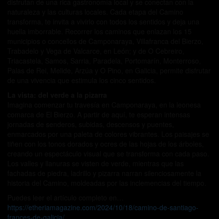
disfrutan de una rica gastronomía local y se conectan con la
naturaleza y las culturas locales. Cada etapa del Camino
transforma, te invita a vivirlo con todos los sentidos y deja una
huella imborrable. Recorrer los caminos que enlazan los 15
municipios o concellos de Camponaraya, Villafranca del Bierzo,
Trabadelo y Vega de Valcarce, en León; y de O Cebreiro,
Triacastela, Samos, Sarria, Paradela, Portomarín, Monterroso,
Palas de Rei, Melide, Arzúa y O Pino, en Galicia, permite disfrutar
de una vivencia que estimula los cinco sentidos.
La vista: del verde a la pizarra
Imagina comenzar tu travesía en Camponaraya, en la leonesa
comarca de El Bierzo. A partir de aquí, te esperan intensas
jornadas de senderos, subidas, descensos y puentes,
enmarcados por una paleta de colores vibrantes. Los paisajes se
tiñen con los tonos dorados y ocres de las hojas de los árboles,
creando un espectáculo visual que se transforma con cada paso.
Los valles y llanuras se visten de verde, mientras que las
fachadas de piedra, ladrillo y pizarra narran silenciosamente la
historia del Camino, moldeadas por las inclemencias del tiempo.
Puedes leer el artículo completo en…
https://etheriamagazine.com/2024/10/18/camino-de-santiago-
frances-de-galicia/