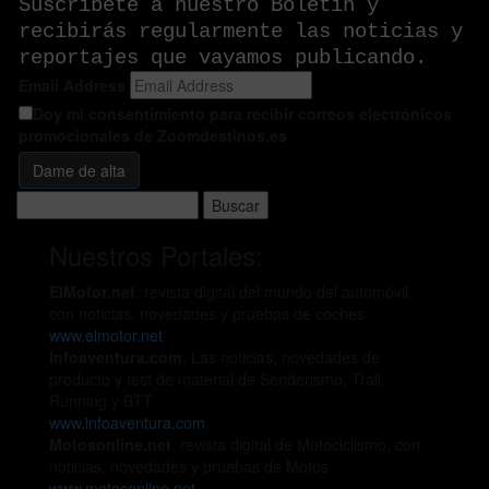
Suscríbete a nuestro Boletín y
recibirás regularmente las noticias y
reportajes que vayamos publicando.
Email Address
Doy mi consentimiento para recibir correos electrónicos
promocionales de Zoomdestinos.es
Buscar:
Nuestros Portales:
ElMotor.net
, revista digital del mundo del automóvil,
con noticias, novedades y pruebas de coches
www.elmotor.net
Infoaventura.com
, Las noticias, novedades de
producto y test de material de Senderismo, Trail
Running y BTT
www.infoaventura.com
Motosonline.net
, revista digital de Motociclismo, con
noticias, novedades y pruebas de Motos
www.motosonline.net