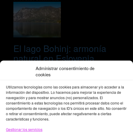
El lago Bohinj: armonía
natural en Eslovenia
Administrar consentimiento de
29/07/2026
Desactivado
cookies
Newsletter
Utilizamos tecnologías como las cookies para almacenar y/o acceder a la
Alta Boletín
información del dispositivo. Lo hacemos para mejorar la experiencia de
navegación y para mostrar anuncios (no) personalizados. El
consentimiento a estas tecnologías nos permitirá procesar datos como el
comportamiento de navegación o los ID's únicos en este sitio. No consentir
Zoomdestinos
o retirar el consentimiento, puede afectar negativamente a ciertas
características y funciones.
Suscríbete a nuestro Boletín y
Gestionar los servicios