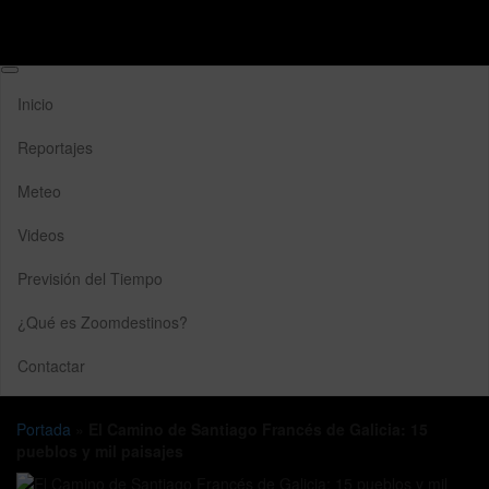
Inicio
Reportajes
Meteo
Videos
Previsión del Tiempo
¿Qué es Zoomdestinos?
Contactar
Portada
»
El Camino de Santiago Francés de Galicia: 15
pueblos y mil paisajes