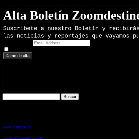
Alta Boletín Zoomdestin
Suscríbete a nuestro Boletín y recibirá
las noticias y reportajes que vayamos p
Email Address
Doy mi consentimiento para recibir correos electrónicos promoci
Buscar:
Nuestros Portales:
ElMotor.net
, revista digital del mundo del automóvil, con noticias, novedad
www.elmotor.net
Infoaventura.com
, Las noticias, novedades de producto y test de material
www.infoaventura.com