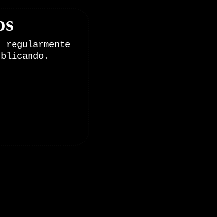
os
s regularmente
ublicando.
onales de Zoomdestinos.es
es y pruebas de coches
 de Senderismo, Trail Running y BTT