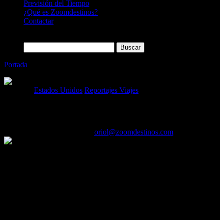
Previsión del Tiempo
¿Qué es Zoomdestinos?
Contactar
Buscar:
Portada
»
20 cosas que hacer en Filadelfia (Estados Unidos)
Categoría
Estados Unidos
Reportajes Viajes
20 cosas que hacer en Filadelfia (Estados 
29/06/2025
Desactivado
Por
oriol@zoomdestinos.com
Hay muchísimas cosas que hacer en Filadelfia. ¿Sabías que fue la antig
moderna. Te proponemos 20 cosas que ver y hacer en Filadelfia para q
prefieren llamarla Philly.
20 COSAS QUE VER Y HACER EN FILADELFIA
1. Entrar al histórico Independence Hall
Si eres un amante de la historia, esta ciudad no dejará de sorprendert
en el mismo lugar se firmó la Constitución de los Estados Unidos.