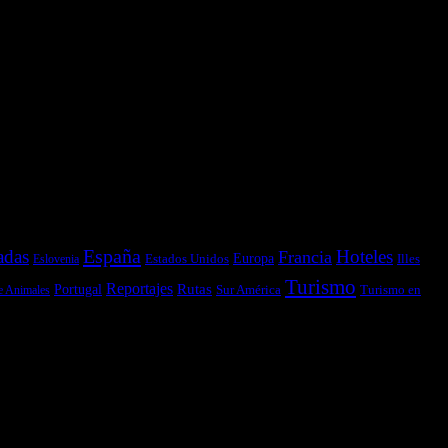
España
adas
Hoteles
Francia
Estados Unidos
Europa
Illes
Eslovenia
Turismo
Reportajes
Portugal
Rutas
Sur América
Turismo en
e Animales