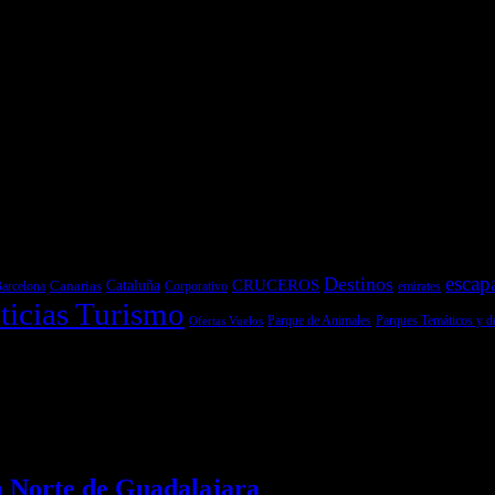
y pruebas de Motos
escap
Destinos
CRUCEROS
Cataluña
Canarias
emirates
arcelona
Corporativo
ticias Turismo
Parques Temáticos y d
Ofertas Vuelos
Parque de Animales
a Norte de Guadalajara