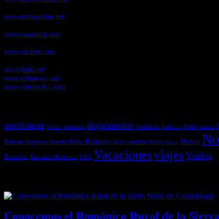
Motosonline.net
, revista digital de Motociclismo, con noticias, novedades 
www.motosonline.net
CasaActual.com
, Revista Digital de Life Style
www.casaactual.com
Cucaboo.com
, Revista Digital de Puericultura e infantil
www.cucaboo.com
Soloski.net
, Red de Portales web sobre deportes de invierno
ww.soloski.net
www.solosnow.com
www.solonordico.com
Temas más vistos
aerolineas
alojamientos
Asia
Andalucía
Andorra
Africa
Alemania
B
Austria
No
Islas Baleares
Balears
Islas canarias
Italia
Madrid
Inglaterra
Islandia
libros
Vacaciones
viajes
Vuelos
Bicicleta
Turismo Histórico
USA
Últimas Novedades
Conocemos el Románico Rural de la Sierr