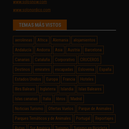
www.solosnow.com
www.solonordico.com
TEMAS MÁS VISTOS
aerolineas
Africa
Alemania
alojamientos
Andalucía
Andorra
Asia
Austria
Barcelona
Canarias
Cataluña
Corporativo
CRUCEROS
Destinos
emirates
escapadas
Eslovenia
España
Estados Unidos
Europa
Francia
Hoteles
Illes Balears
Inglaterra
Islandia
Islas Baleares
Islas canarias
Italia
libros
Madrid
Noticias Turismo
Ofertas Vuelos
Parque de Animales
Parques Temáticos y de Animales
Portugal
Reportajes
Rutas
Sur América
Turismo
Turismo en Bicicleta