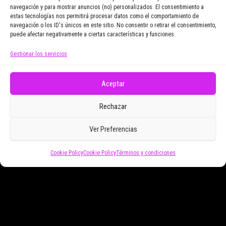
navegación y para mostrar anuncios (no) personalizados. El consentimiento a
Email Address
estas tecnologías nos permitirá procesar datos como el comportamiento de
navegación o los ID's únicos en este sitio. No consentir o retirar el consentimiento,
puede afectar negativamente a ciertas características y funciones.
Gestionar los servicios
Doy mi consentimiento para recibir correos
electrónicos promocionales de Zoomdestinos.es
Aceptar
Rechazar
Ver Preferencias
Cookie Policy
Cookie Policy
Términos y condiciones
Funciona gracias a
WordPress
|
Tema:
Envo Magazine