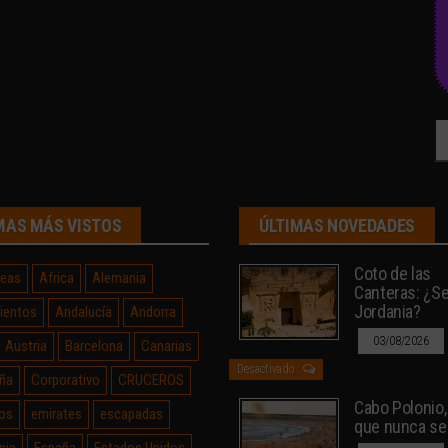
Bu
MAS MÁS VISTOS
ÚLTIMAS NOVEDADES
Coto de las
neas
Africa
Alemania
Canteras: ¿Sev
Jordania?
ientos
Andalucía
Andorra
03/08/2026
Austria
Barcelona
Canarias
Desactivado
ña
Corporativo
CRUCEROS
Cabo Polonio, 
os
emirates
escapadas
que nunca se
nia
España
Estados Unidos