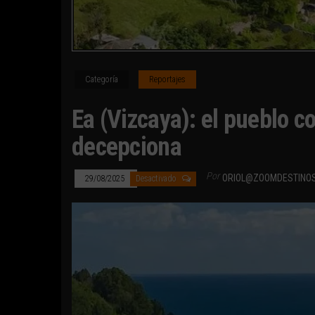
Categoría
Reportajes
Ea (Vizcaya): el pueblo c
decepciona
Por
ORIOL@ZOOMDESTINO
29/08/2025
Desactivado