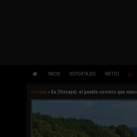
INICIO
REPORTAJES
METEO
Portada
»
Ea (Vizcaya): el pueblo costero que nun