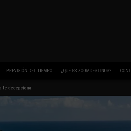
fotos,
vídeos y
consejos
para
conocer el
mundo.
PREVISIÓN DEL TIEMPO
¿QUÉ ES ZOOMDESTINOS?
CONT
ca te decepciona