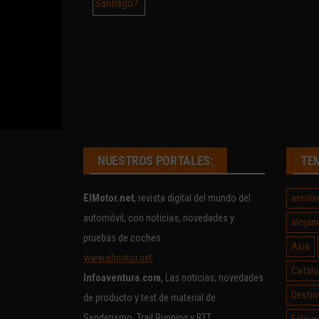
NUESTROS PORTALES:
TE
aeroli
ElMotor.net
, revista digital del mundo del
automóvil, con noticias, novedades y
alojam
pruebas de coches
Asia
www.elmotor.net
Catalu
Infoaventura.com
, Las noticias, novedades
Destin
de producto y test de material de
Senderismo, Trail Running y BTT
Eslove