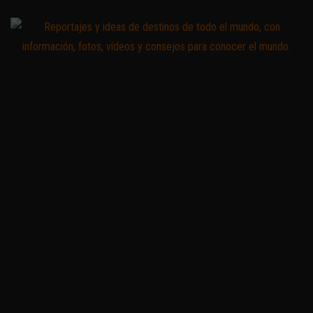
Saltar
al
contenido
Zoomdestinos
Reportajes y
ideas de
destinos de
todo el
mundo, con
información,
fotos,
vídeos y
consejos
para
conocer el
mundo.