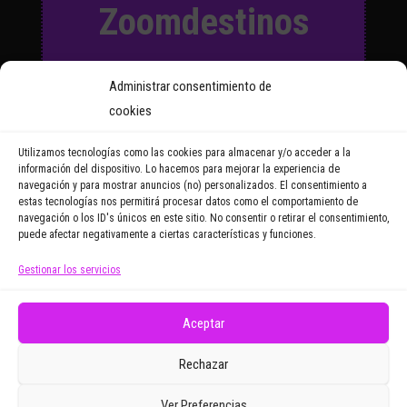
Zoomdestinos
Suscríbete a nuestro Boletín
Administrar consentimiento de
y recibirás regularmente las
cookies
noticias y reportajes que
vayamos publicando.
Utilizamos tecnologías como las cookies para almacenar y/o acceder a la
información del dispositivo. Lo hacemos para mejorar la experiencia de
navegación y para mostrar anuncios (no) personalizados. El consentimiento a
Email Address
estas tecnologías nos permitirá procesar datos como el comportamiento de
navegación o los ID's únicos en este sitio. No consentir o retirar el consentimiento,
puede afectar negativamente a ciertas características y funciones.
Gestionar los servicios
Doy mi consentimiento para recibir correos
electrónicos promocionales de Zoomdestinos.es
Aceptar
Rechazar
Ver Preferencias