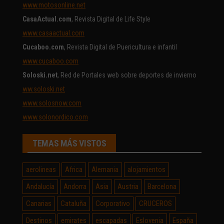
www.motosonline.net
CasaActual.com
, Revista Digital de Life Style
www.casaactual.com
Cucaboo.com
, Revista Digital de Puericultura e infantil
www.cucaboo.com
Soloski.net
, Red de Portales web sobre deportes de invierno
ww.soloski.net
www.solosnow.com
www.solonordico.com
TEMAS MÁS VISTOS
aerolineas
Africa
Alemania
alojamientos
Andalucía
Andorra
Asia
Austria
Barcelona
Canarias
Cataluña
Corporativo
CRUCEROS
Destinos
emirates
escapadas
Eslovenia
España