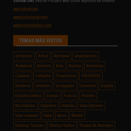
Soloski.net
, Red de Portales web sobre deportes de invierno
ww.soloski.net
www.solosnow.com
www.solonordico.com
TEMAS MÁS VISTOS
aerolineas
Africa
Alemania
alojamientos
Andalucía
Andorra
Asia
Austria
Barcelona
Canarias
Cataluña
Corporativo
CRUCEROS
Destinos
emirates
escapadas
Eslovenia
España
Estados Unidos
Europa
Francia
Hoteles
Illes Balears
Inglaterra
Islandia
Islas Baleares
Islas canarias
Italia
libros
Madrid
Noticias Turismo
Ofertas Vuelos
Parque de Animales