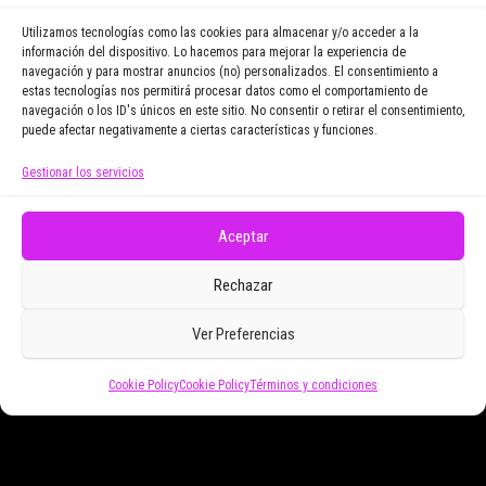
vayamos publicando.
Utilizamos tecnologías como las cookies para almacenar y/o acceder a la
información del dispositivo. Lo hacemos para mejorar la experiencia de
navegación y para mostrar anuncios (no) personalizados. El consentimiento a
Email Address
estas tecnologías nos permitirá procesar datos como el comportamiento de
navegación o los ID's únicos en este sitio. No consentir o retirar el consentimiento,
puede afectar negativamente a ciertas características y funciones.
Gestionar los servicios
Doy mi consentimiento para recibir correos
electrónicos promocionales de Zoomdestinos.es
Aceptar
Rechazar
Ver Preferencias
Cookie Policy
Cookie Policy
Términos y condiciones
Funciona gracias a
WordPress
|
Tema:
Envo Magazine