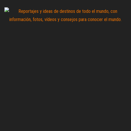
Saltar
al
contenido
Zoomdestinos
Reportajes y
ideas de
destinos de
todo el
mundo, con
información,
fotos,
vídeos y
consejos
para
conocer el
mundo.