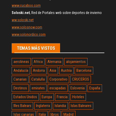
www.cucaboo.com
Soloski.net
, Red de Portales web sobre deportes de invierno
ww.soloski.net
www.solosnow.com
www.solonordico.com
TEMAS MÁS VISTOS
aerolineas
Africa
Alemania
alojamientos
Andalucía
Andorra
Asia
Austria
Barcelona
Canarias
Cataluña
Corporativo
CRUCEROS
Destinos
emirates
escapadas
Eslovenia
España
Estados Unidos
Europa
Francia
Hoteles
Illes Balears
Inglaterra
Islandia
Islas Baleares
Islas canarias
Italia
libros
Madrid