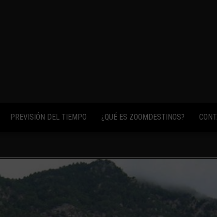
fotos,
vídeos y
consejos
para
conocer el
mundo.
PREVISIÓN DEL TIEMPO
¿QUÉ ES ZOOMDESTINOS?
CONT