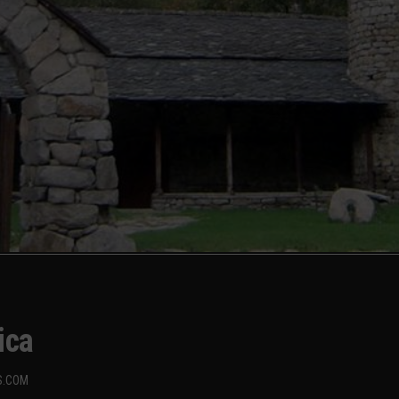
ica
S.COM