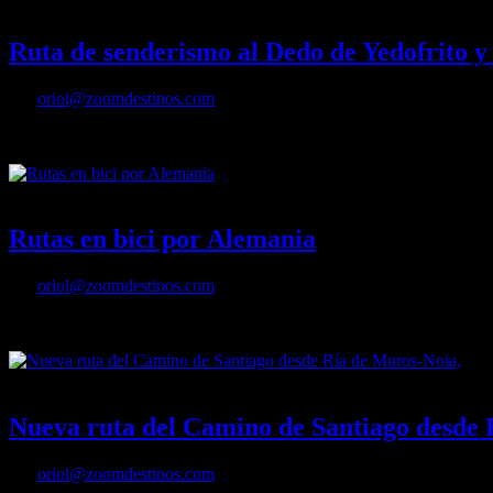
21/07/2021
Desactivado
Ruta de senderismo al Dedo de Yedofrito y 
Por
oriol@zoomdestinos.com
Hace unos días fuimos con unos amigos a conocer una zona del Piri
17/05/2021
Desactivado
Rutas en bici por Alemania
Por
oriol@zoomdestinos.com
Alemania es un paraíso para todos aquellos que desean explorar las 
06/05/2021
Desactivado
Nueva ruta del Camino de Santiago desde 
Por
oriol@zoomdestinos.com