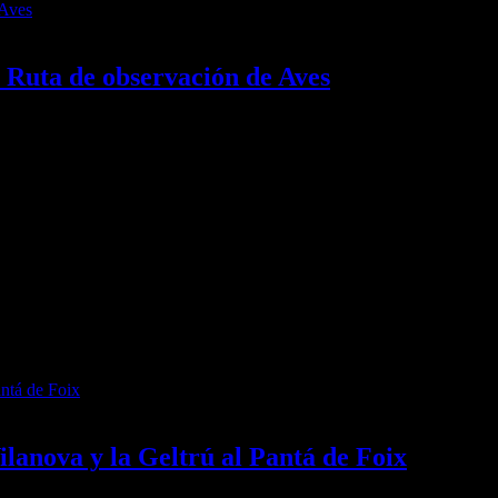
a Ruta de observación de Aves
 pantalla de observación que retrasó su…
villas que llevan ahí desde el Medievo.…
lanova y la Geltrú al Pantá de Foix