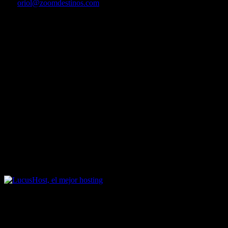
Por
oriol@zoomdestinos.com
Rutas en Bicicleta de Montaña – Ruta de Vilanova y la Geltrú al Pant