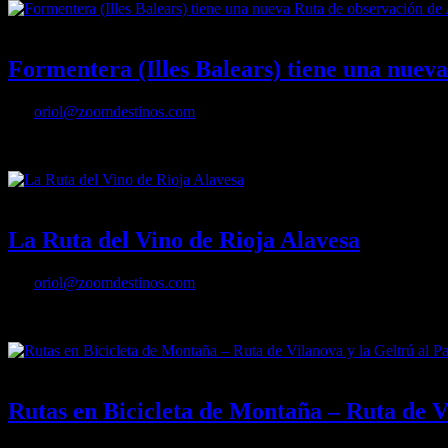
10/06/2020
Desactivado
Formentera (Illes Balears) tiene una nuev
Por
oriol@zoomdestinos.com
A partir del 30 de junio l’Estany Pudent de las Isla Balear tendrá una
04/05/2020
Desactivado
La Ruta del Vino de Rioja Alavesa
Por
oriol@zoomdestinos.com
La Ruta del Vino de Rioja Alavesa es sinónimo de historia, pasión y 
23/07/2018
Desactivado
Rutas en Bicicleta de Montaña – Ruta de Vi