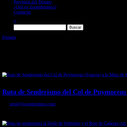
Previsión del Tiempo
¿Qué es Zoomdestinos?
Contactar
Buscar:
Portada
»
rutas
Categoría:
rutas
Auto Agregado por WPeMatico
12/10/2021
Desactivado
Ruta de Senderismo del Col de Puymorens 
Por
oriol@zoomdestinos.com
Ruta del Col de Puymorens (Francia) a la Mina de Hierro