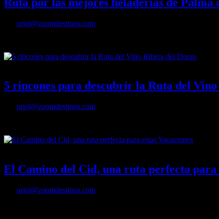
Ruta por las mejores heladerías de Palma 
Por
oriol@zoomdestinos.com
Una refrescante ruta por los santuarios del helado artesano de Palma L
29/07/2020
Desactivado
5 rincones para descubrir la Ruta del Vin
Por
oriol@zoomdestinos.com
La Ruta del Vino Ribera del Duero alberga en su territorio una mezcl
28/07/2020
Desactivado
El Camino del Cid, una ruta perfecta para
Por
oriol@zoomdestinos.com
Atraviesa más de setenta espacios naturales protegidos y ocho Patr