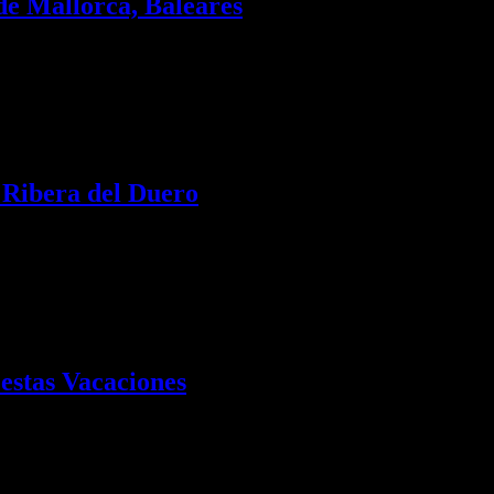
de Mallorca, Baleares
a capital balear invita a realizar un recorrido por…
o Ribera del Duero
a de patrimonio, naturaleza, cultura y vino, que…
 estas Vacaciones
imonios de la Humanidad Hay multitud de formas de adentrarse en…