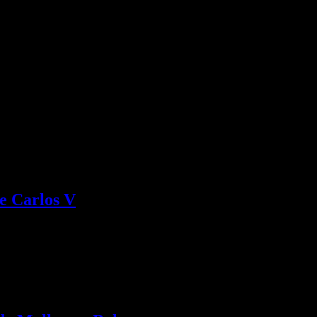
 necesario un trabajo de investigación de tres años, en los…
de Carlos V
narca entre los años 1517 y 1557 En el…