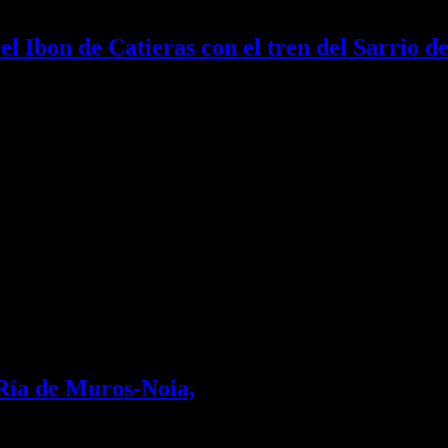
el Ibon de Catieras con el tren del Sarrio d
neo Aragonés que aún no habíamos pisado, el…
ciudades y el campo sobre dos ruedas. Sus rutas…
Ría de Muros-Noia,