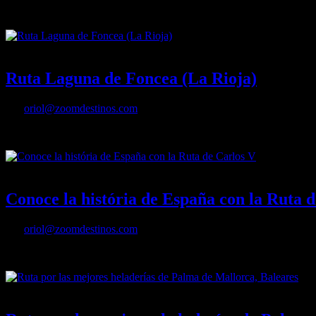
El Cabildo catedralicio reconoció su itinerario como Ruta Jacobea Fue
23/04/2021
Desactivado
Ruta Laguna de Foncea (La Rioja)
Por
oriol@zoomdestinos.com
Ruta Laguna de Foncea (La Rioja)
27/08/2020
Desactivado
Conoce la história de España con la Ruta 
Por
oriol@zoomdestinos.com
Aglutina más de 50 ciudades y sitios históricos recorridos por el mo
06/08/2020
Desactivado