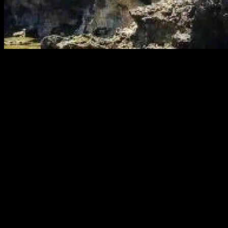
Ya sabes que un viaje a Lisboa, en Portugal, siempre estará
incompleto si no visitas sus alrededores.
Ahora hemos tenido la ocasión de volver a viajar a Lisboa, una
ciudad que siempre ofrece alicientes para regresar.
En visitas anteriores nos quedamos con las ganas de seguir
descubriendo sus alrededores, y en esta ocasión hemos podido
profundizar en el conocimiento de la localidad de Cascais.
Curiosidades de la historia de Cascais, residencia de reyes
De cara a su visita, debes saber que a lo largo de la historia, la costa
de Cascais era lo primero que veían los barcos cuando entraban en
el estuario del Tajo para recalar en el puerto de Lisboa.
Y también era la última imagen que se llevaban de Portugal a la hora
de marchar.