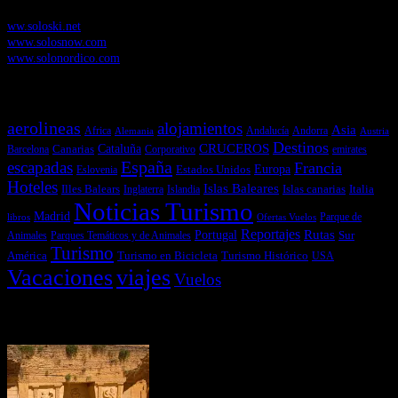
Soloski.net
, Red de Portales web sobre deportes de invierno
ww.soloski.net
www.solosnow.com
www.solonordico.com
Temas más vistos
aerolineas
alojamientos
Asia
Andalucía
Andorra
Africa
Alemania
Austria
Destinos
CRUCEROS
Cataluña
Canarias
emirates
Barcelona
Corporativo
España
escapadas
Francia
Estados Unidos
Europa
Eslovenia
Hoteles
Islas Baleares
Illes Balears
Islas canarias
Italia
Inglaterra
Islandia
Noticias Turismo
Madrid
libros
Ofertas Vuelos
Parque de
Reportajes
Portugal
Rutas
Sur
Parques Temáticos y de Animales
Animales
Turismo
América
Turismo en Bicicleta
Turismo Histórico
USA
Vacaciones
viajes
Vuelos
Últimas Novedades