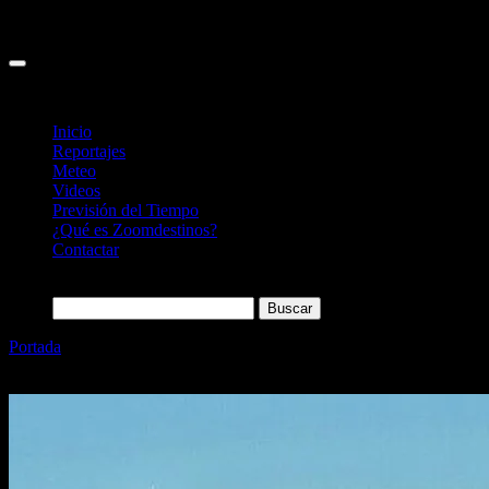
Inicio
Reportajes
Meteo
Videos
Previsión del Tiempo
¿Qué es Zoomdestinos?
Contactar
Buscar:
Portada
»
Cascais en 1 día, qué ver en la antigua residencia de
reyes en Portugal