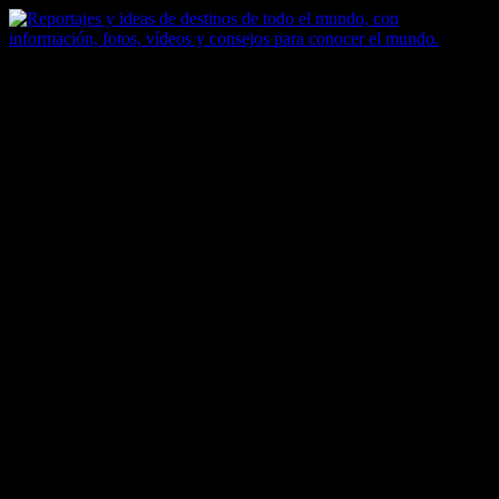
Saltar
al
contenido
Zoomdestinos
Reportajes y ideas de destinos de todo el mundo, con información,
fotos, vídeos y consejos para conocer el mundo.