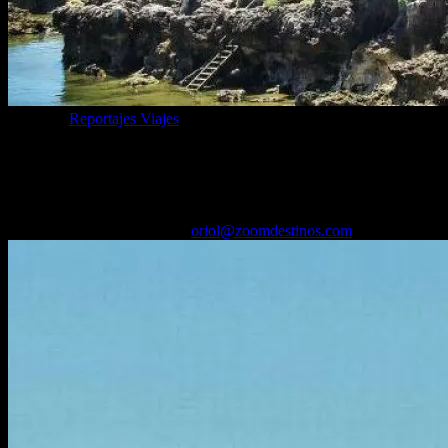
Categoría
Reportajes Viajes
Cascais en 1 día, qué ver en la antigua
residencia de reyes en Portugal
01/11/2025
Desactivado
Por
oriol@zoomdestinos.com