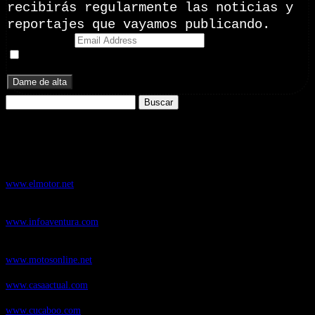
recibirás regularmente las noticias y
reportajes que vayamos publicando.
Email Address
Doy mi consentimiento para recibir correos electrónicos
promocionales de Zoomdestinos.es
Buscar:
Nuestros Portales:
ElMotor.net
, revista digital del mundo del automóvil, con noticias,
novedades y pruebas de coches
www.elmotor.net
Infoaventura.com
, Las noticias, novedades de producto y test de material
de Senderismo, Trail Running y BTT
www.infoaventura.com
Motosonline.net
, revista digital de Motociclismo, con noticias, novedades y
pruebas de Motos
www.motosonline.net
CasaActual.com
, Revista Digital de Life Style
www.casaactual.com
Cucaboo.com
, Revista Digital de Puericultura e infantil
www.cucaboo.com