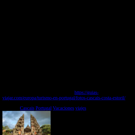
Pero, sobre todo, Cascais se ganó la imagen de una zona residencial
de alto nivel durante la época en que, a partir de la década de los 30
del pasado siglo, fue residencia de reyes.
Hasta el punto de que en Cascais coincidieron los representantes
exiliados de varias monarquías no solo europeas.
Monarcas exiliados en Cascais
La presencia en Cascais del rey Humberto de Italia, los reyes de
Bulgaria, los archiduques de Austria y Hungría y los príncipes de
Japón convirtieron a este pueblo costero en un destino para la clase
alta europea, compitiendo incluso con otros lugares como Mónaco.
Como sabrás, Cascais y Estoril también fueron los lugares donde
Don Juan, padre del actual rey emérito de España, Don Juan Carlos,
residió durante muchos años, y donde este último vivió su infancia.
Puedes leer el artículo completo en…
https://guias-
viajar.com/europa/turismo-en-portugal/fotos-cascais-costa-estoril/
Etiquetas
Cascais
Portugal
Vacaciones
viajes