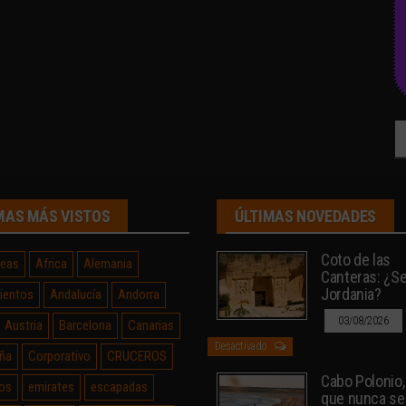
Bu
MAS MÁS VISTOS
ÚLTIMAS NOVEDADES
Coto de las
neas
Africa
Alemania
Canteras: ¿Sev
Jordania?
ientos
Andalucía
Andorra
03/08/2026
Austria
Barcelona
Canarias
Desactivado
ña
Corporativo
CRUCEROS
Cabo Polonio, 
os
emirates
escapadas
que nunca se