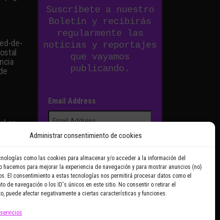
Suscríbete a nuestro
Boletín y recibirás
regularmente las
ied-de-
noticias y reportajes
postal
que vayamos
ancia
publicando.
 de
Email Address
:
al en
Administrar consentimiento de cookies
Doy mi consentimiento para
cnologías como las cookies para almacenar y/o acceder a la información del
Lo hacemos para mejorar la experiencia de navegación y para mostrar anuncios (no)
recibir correos electrónicos
s. El consentimiento a estas tecnologías nos permitirá procesar datos como el
promocionales de
o de navegación o los ID's únicos en este sitio. No consentir o retirar el
o, puede afectar negativamente a ciertas características y funciones.
Zoomdestinos.es
 servicios