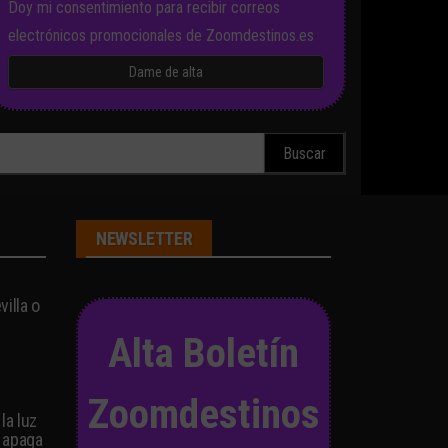
Doy mi consentimiento para recibir correos
electrónicos promocionales de Zoomdestinos.es
scar:
NEWSLETTER
illa o
Alta Boletín
Zoomdestinos
la luz
 apaga