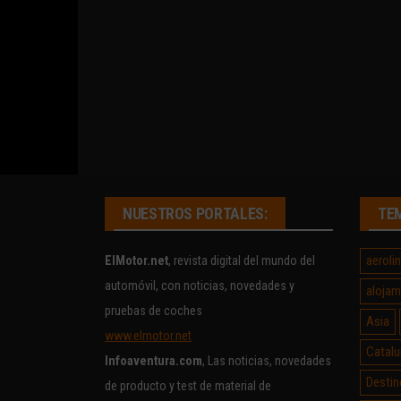
NUESTROS PORTALES:
TE
aeroli
ElMotor.net
, revista digital del mundo del
automóvil, con noticias, novedades y
alojam
pruebas de coches
Asia
www.elmotor.net
Catalu
Infoaventura.com
, Las noticias, novedades
Destin
de producto y test de material de