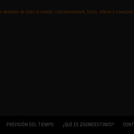
Zoomdestinos
Reportajes y
ideas de
destinos de
todo el
mundo, con
información,
fotos,
vídeos y
consejos
para
conocer el
mundo.
PREVISIÓN DEL TIEMPO
¿QUÉ ES ZOOMDESTINOS?
CONT