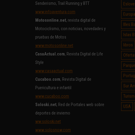
Senderismo, Trail Running y BTT
Eslove
www.infoaventura.com
Europ
Motosonline.net
, revista digital de
Illes B
Motociclismo, con noticias, novedades y
Islas 
pruebas de Motos
libros
www.motosonline.net
CasaActual.com
, Revista Digital de Life
Oferta
Style
Parque
www.casaactual.com
Portug
Cucaboo.com
, Revista Digital de
Sur Am
Puericultura e infantil
Turism
www.cucaboo.com
Soloski.net
, Red de Portales web sobre
USA
deportes de invierno
ww.soloski.net
www.solosnow.com