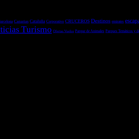
escap
Destinos
CRUCEROS
Cataluña
Canarias
emirates
arcelona
Corporativo
ticias Turismo
Parques Temáticos y d
Ofertas Vuelos
Parque de Animales