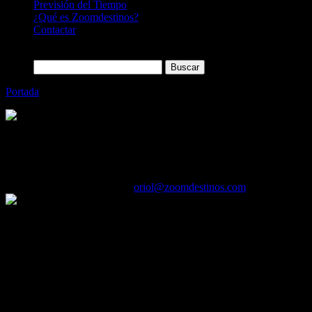
Previsión del Tiempo
¿Qué es Zoomdestinos?
Contactar
Buscar:
Portada
»
Banyan Tree brinda experiencias completas en sus habi
Categoría
Sin categoría
Banyan Tree brinda experiencias completas
29/09/2016
Desactivado
Por
oriol@zoomdestinos.com
Banyan Tree Phuket: tratamientos de spa personalizados.
En Phuket, uno de los destinos turísticos de playa más demandados 
encuentran dos habitaciones con una piscina privada al aire libre y con
riquísima barbacoa con la familia y unas preciosas vistas son solo al
tanto para hombre como para mujer, a base de estiramientos y masajes
Banyan Tree Seychelles: cenas íntimas junto al mar Índico
La Presidential Villa con capacidad para cinco personas y una distrib
Banyan Tree Seychelles pone a disposición del huésped una cala privad