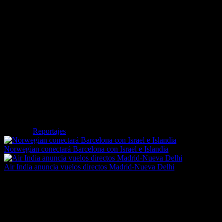
vistas de la bahía de Intendance. También cuenta con una segunda pisci
en la orilla del mar donde saborear cada bocado mientras se escucha 
Banyan Tree Tamouda Bay: cursos de cocina thai y marroquí
“Two-Bedroom Beach Villa” es una habitación de 421m2 característica
obtener un descanso absoluto con su cama de tamaño kingsize y otras
donde tomar un baño relajante y mucho más conformarán un verdadero
mejores profesionales a confeccionar platos thais y marroquíes será sol
Banyan Tree Bangkok: cócteles en la planta 61
En plena ciudad cosmopolita tailandesa, la denominada “Presidential s
dos personas sentirán flotar entre las nubes con este dúplex de dos niv
tomar un delicioso cóctel en el Moon Bar con una compañía estupenda a
estilo loft estarán esperando para un descanso único.
Etiquetas
Reportajes
Norwegian conectará Barcelona con Israel e Islandia
Air India anuncia vuelos directos Madrid-Nueva Delhi