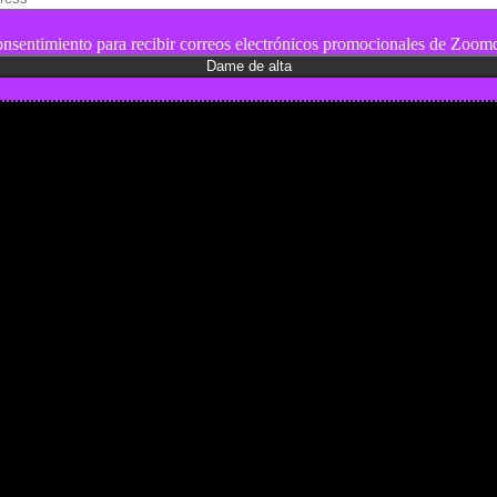
nsentimiento para recibir correos electrónicos promocionales de Zoomd
es y pruebas de coches
 de Senderismo, Trail Running y BTT
y pruebas de Motos