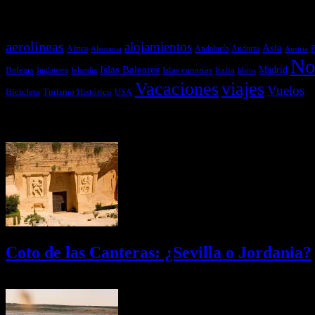
Temas más vistos
aerolineas
alojamientos
Asia
Andalucía
Andorra
Africa
Alemania
B
Austria
No
Islas Baleares
Balears
Islas canarias
Italia
Madrid
Inglaterra
Islandia
libros
Vacaciones
viajes
Vuelos
Bicicleta
Turismo Histórico
USA
Últimas Novedades
Coto de las Canteras: ¿Sevilla o Jordania?
03/08/2026
Desactivado