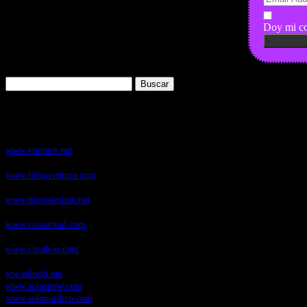
Doy mi co
Buscar:
Nuestros Portales:
ElMotor.net
, revista digital del mundo del automóvil, con noticias, novedad
www.elmotor.net
Infoaventura.com
, Las noticias, novedades de producto y test de material
www.infoaventura.com
Motosonline.net
, revista digital de Motociclismo, con noticias, novedades 
www.motosonline.net
CasaActual.com
, Revista Digital de Life Style
www.casaactual.com
Cucaboo.com
, Revista Digital de Puericultura e infantil
www.cucaboo.com
Soloski.net
, Red de Portales web sobre deportes de invierno
ww.soloski.net
www.solosnow.com
www.solonordico.com