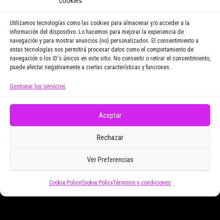
cookies
noticias y reportajes que
vayamos publicando.
Utilizamos tecnologías como las cookies para almacenar y/o acceder a la
información del dispositivo. Lo hacemos para mejorar la experiencia de
navegación y para mostrar anuncios (no) personalizados. El consentimiento a
Email Address
estas tecnologías nos permitirá procesar datos como el comportamiento de
navegación o los ID's únicos en este sitio. No consentir o retirar el consentimiento,
puede afectar negativamente a ciertas características y funciones.
Gestionar los servicios
Doy mi consentimiento para recibir correos
electrónicos promocionales de Zoomdestinos.es
Aceptar
Rechazar
Ver Preferencias
Cookie Policy
Cookie Policy
Términos y condiciones
Funciona gracias a
WordPress
|
Tema:
Envo Magazine