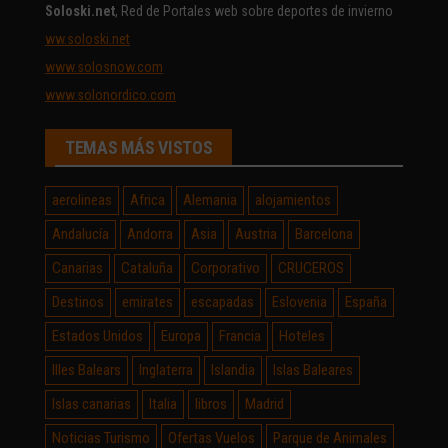
Soloski.net
, Red de Portales web sobre deportes de invierno
ww.soloski.net
www.solosnow.com
www.solonordico.com
TEMAS MÁS VISTOS
aerolineas
Africa
Alemania
alojamientos
Andalucía
Andorra
Asia
Austria
Barcelona
Canarias
Cataluña
Corporativo
CRUCEROS
Destinos
emirates
escapadas
Eslovenia
España
Estados Unidos
Europa
Francia
Hoteles
Illes Balears
Inglaterra
Islandia
Islas Baleares
Islas canarias
Italia
libros
Madrid
Noticias Turismo
Ofertas Vuelos
Parque de Animales